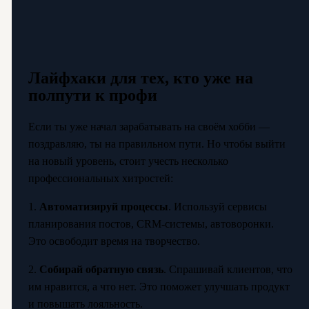
Лайфхаки для тех, кто уже на
полпути к профи
Если ты уже начал зарабатывать на своём хобби —
поздравляю, ты на правильном пути. Но чтобы выйти
на новый уровень, стоит учесть несколько
профессиональных хитростей:
1.
Автоматизируй процессы
. Используй сервисы
планирования постов, CRM-системы, автоворонки.
Это освободит время на творчество.
2.
Собирай обратную связь
. Спрашивай клиентов, что
им нравится, а что нет. Это поможет улучшать продукт
и повышать лояльность.