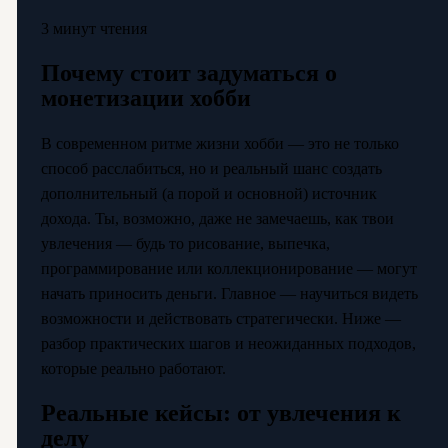
3 минут чтения
Почему стоит задуматься о
монетизации хобби
В современном ритме жизни хобби — это не только
способ расслабиться, но и реальный шанс создать
дополнительный (а порой и основной) источник
дохода. Ты, возможно, даже не замечаешь, как твои
увлечения — будь то рисование, выпечка,
программирование или коллекционирование — могут
начать приносить деньги. Главное — научиться видеть
возможности и действовать стратегически. Ниже —
разбор практических шагов и неожиданных подходов,
которые реально работают.
Реальные кейсы: от увлечения к
делу