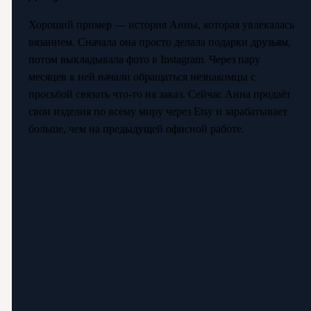
Хороший пример — история Анны, которая увлекалась
вязанием. Сначала она просто делала подарки друзьям,
потом выкладывала фото в Instagram. Через пару
месяцев к ней начали обращаться незнакомцы с
просьбой связать что-то на заказ. Сейчас Анна продаёт
свои изделия по всему миру через Etsy и зарабатывает
больше, чем на предыдущей офисной работе.