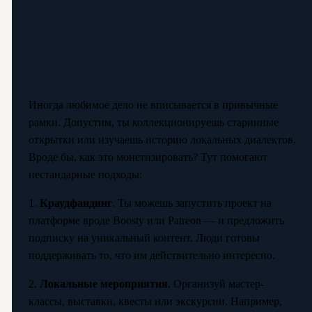
Иногда любимое дело не вписывается в привычные
рамки. Допустим, ты коллекционируешь старинные
открытки или изучаешь историю локальных диалектов.
Вроде бы, как это монетизировать? Тут помогают
нестандарные подходы:
1.
Краудфандинг
. Ты можешь запустить проект на
платформе вроде Boosty или Patreon — и предложить
подписку на уникальный контент. Люди готовы
поддерживать то, что им действительно интересно.
2.
Локальные мероприятия
. Организуй мастер-
классы, выставки, квесты или экскурсии. Например,