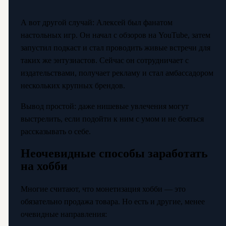
А вот другой случай: Алексей был фанатом
настольных игр. Он начал с обзоров на YouTube, затем
запустил подкаст и стал проводить живые встречи для
таких же энтузиастов. Сейчас он сотрудничает с
издательствами, получает рекламу и стал амбассадором
нескольких крупных брендов.
Вывод простой: даже нишевые увлечения могут
выстрелить, если подойти к ним с умом и не бояться
рассказывать о себе.
Неочевидные способы заработать
на хобби
Многие считают, что монетизация хобби — это
обязательно продажа товара. Но есть и другие, менее
очевидные направления: