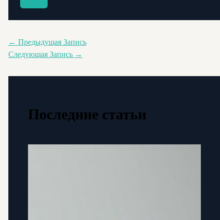
←
Предыдущая Запись
Следующая Запись
→
Последние статьи