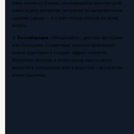
один парень из Казани, увлекающийся архитектурой,
начал водить авторские экскурсии по малоизвестным
зданиям города — и у него теперь очередь на месяц
вперёд.
3.
Коллаборации
. Объединяйся с другими мастерами
или блогерами. Совместные проекты привлекают
новую аудиторию и создают эффект синергии.
Например, кулинар и иллюстратор вместе могут
выпустить уникальную книгу рецептов с авторскими
иллюстрациями.