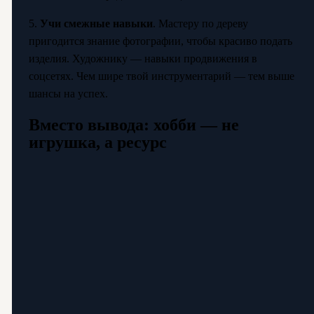
5.
Учи смежные навыки
. Мастеру по дереву
пригодится знание фотографии, чтобы красиво подать
изделия. Художнику — навыки продвижения в
соцсетях. Чем шире твой инструментарий — тем выше
шансы на успех.
Вместо вывода: хобби — не
игрушка, а ресурс