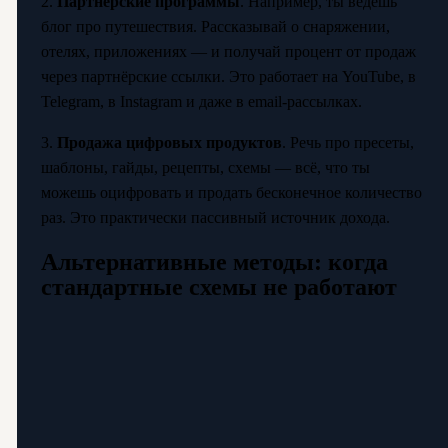
2.
Партнёрские программы
. Например, ты ведёшь
блог про путешествия. Рассказывай о снаряжении,
отелях, приложениях — и получай процент от продаж
через партнёрские ссылки. Это работает на YouTube, в
Telegram, в Instagram и даже в email-рассылках.
3.
Продажа цифровых продуктов
. Речь про пресеты,
шаблоны, гайды, рецепты, схемы — всё, что ты
можешь оцифровать и продать бесконечное количество
раз. Это практически пассивный источник дохода.
Альтернативные методы: когда
стандартные схемы не работают