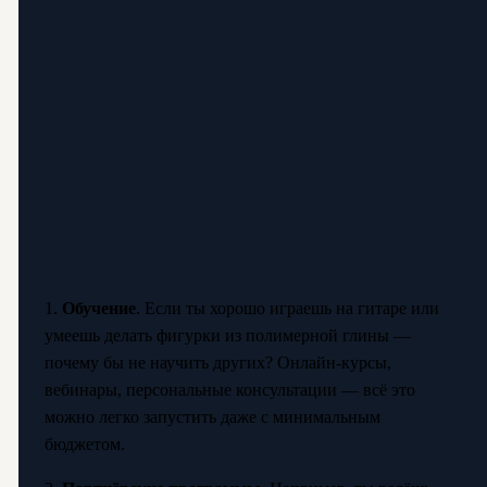
1.
Обучение
. Если ты хорошо играешь на гитаре или
умеешь делать фигурки из полимерной глины —
почему бы не научить других? Онлайн-курсы,
вебинары, персональные консультации — всё это
можно легко запустить даже с минимальным
бюджетом.