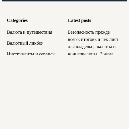
Categories
Latest posts
Валюта и путешествия
Безопасность прежде
всего: итоговый чек-лист
Валютный ликбез
для владельца валюты и
криптовалюты
Инструменты и сервисы
7 марта,
2026
Криптовалюты для
начинающих
Как найти работу в Web3-
компании
7 марта, 2026
Новости и аналитика
Самые востребованные
Общая
профессии в
Практические советы
криптоиндустрии
7 марта,
2026
Психология денег
Образование в сфере
Разбор ошибок