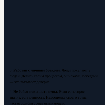
3.
Работай с личным брендом
. Люди покупают у
людей. Делись своим процессом, ошибками, победами
— это вызывает доверие.
4.
Не бойся повышать цены
. Если есть спрос —
значит, есть ценность. Недооценка своего труда —
частая ошибка среди начинающих.