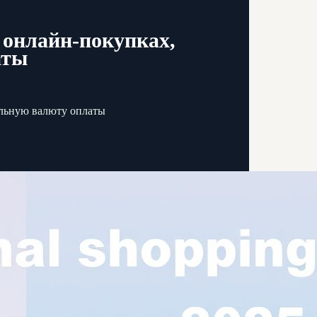
 онлайн-покупках,
аты
ильную валюту оплаты