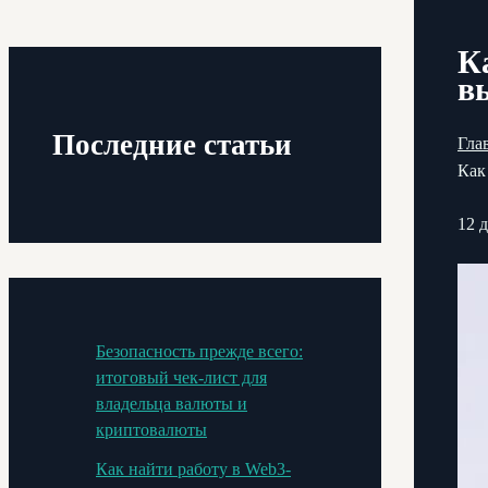
К
в
Последние статьи
Гла
Как
12 
Безопасность прежде всего:
итоговый чек-лист для
владельца валюты и
криптовалюты
Как найти работу в Web3-