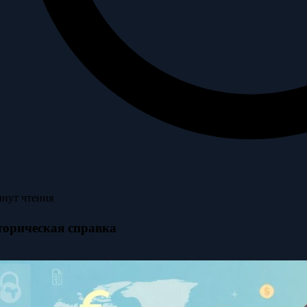
инут чтения
торическая справка