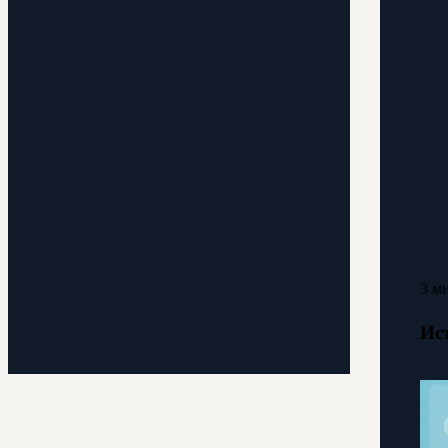
3 м
Ис