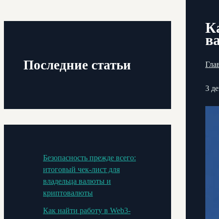
К
в
Последние статьи
Гла
3 де
Безопасность прежде всего:
итоговый чек-лист для
владельца валюты и
криптовалюты
Как найти работу в Web3-