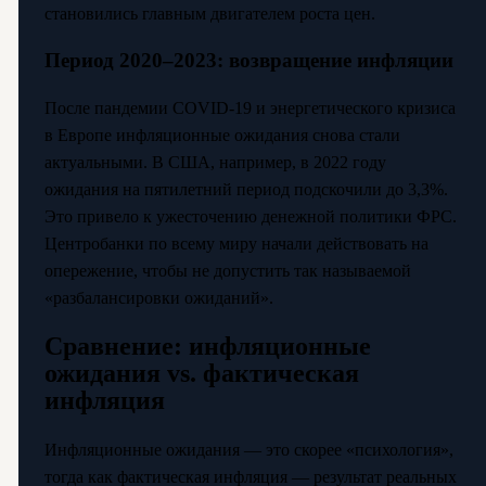
становились главным двигателем роста цен.
Период 2020–2023: возвращение инфляции
После пандемии COVID-19 и энергетического кризиса
в Европе инфляционные ожидания снова стали
актуальными. В США, например, в 2022 году
ожидания на пятилетний период подскочили до 3,3%.
Это привело к ужесточению денежной политики ФРС.
Центробанки по всему миру начали действовать на
опережение, чтобы не допустить так называемой
«разбалансировки ожиданий».
Сравнение: инфляционные
ожидания vs. фактическая
инфляция
Инфляционные ожидания — это скорее «психология»,
тогда как фактическая инфляция — результат реальных