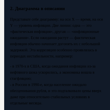
2. Диаграмма в описании
Представьте себе диаграмму: на оси X — время, на оси
Y — уровень инфляции. Две линии: одна — это
«фактическая инфляция», другая — «инфляционные
ожидания». Если ожидания растут — фактическая
инфляция обычно начинает догонять их с небольшой
задержкой. Эта корреляция особенно проявлялась в
периодах нестабильности, например:
- в 1970-х в США, когда ожидания инфляции из-за
нефтяного шока ускорились, а экономика вошла в
стагфляцию;
- в России в 1990-е, когда население ожидало
обесценивания рубля, и это подталкивало цены вверх
даже при относительно стабильных условиях в
отдельные месяцы.