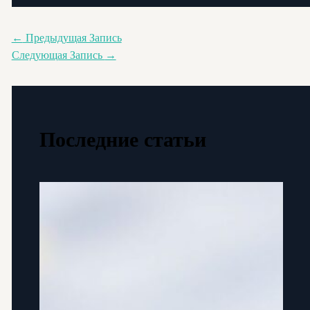
←
Предыдущая Запись
Следующая Запись
→
Последние статьи