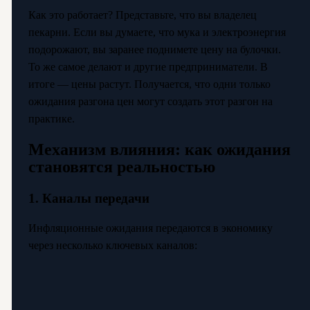
Как это работает? Представьте, что вы владелец
пекарни. Если вы думаете, что мука и электроэнергия
подорожают, вы заранее поднимете цену на булочки.
То же самое делают и другие предприниматели. В
итоге — цены растут. Получается, что одни только
ожидания разгона цен могут создать этот разгон на
практике.
Механизм влияния: как ожидания
становятся реальностью
1. Каналы передачи
Инфляционные ожидания передаются в экономику
через несколько ключевых каналов: