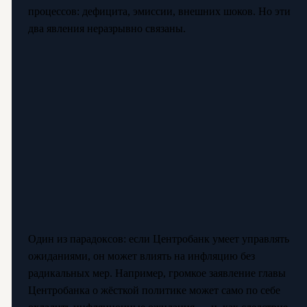
процессов: дефицита, эмиссии, внешних шоков. Но эти
два явления неразрывно связаны.
Один из парадоксов: если Центробанк умеет управлять
ожиданиями, он может влиять на инфляцию без
радикальных мер. Например, громкое заявление главы
Центробанка о жёсткой политике может само по себе