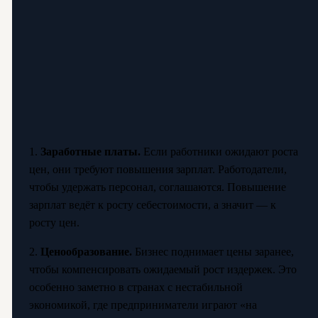
1.
Заработные платы.
Если работники ожидают роста
цен, они требуют повышения зарплат. Работодатели,
чтобы удержать персонал, соглашаются. Повышение
зарплат ведёт к росту себестоимости, а значит — к
росту цен.
2.
Ценообразование.
Бизнес поднимает цены заранее,
чтобы компенсировать ожидаемый рост издержек. Это
особенно заметно в странах с нестабильной
экономикой, где предприниматели играют «на