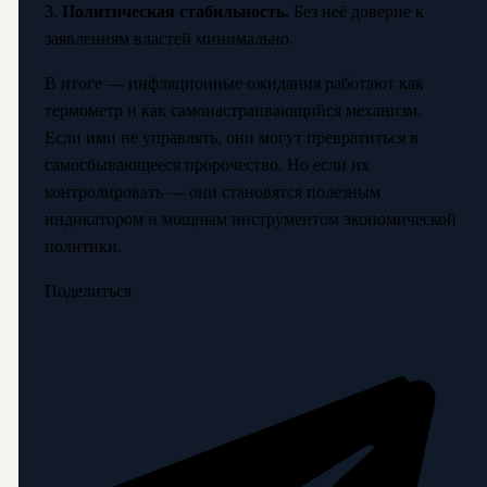
3.
Политическая стабильность.
Без неё доверие к
заявлениям властей минимально.
В итоге — инфляционные ожидания работают как
термометр и как самонастраивающийся механизм.
Если ими не управлять, они могут превратиться в
самосбывающееся пророчество. Но если их
контролировать — они становятся полезным
индикатором и мощным инструментом экономической
политики.
Поделиться