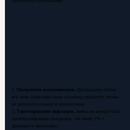
пользуются Центробанки:
1.
Прозрачная коммуникация.
Центральные банки
всё чаще объясняют свою политику публично, чтобы
не допускать паники и кривотолков.
2.
Таргетирование инфляции.
Заявка на конкретный
уровень инфляции (например, «не выше 2%»)
формирует ориентиры.