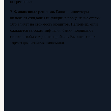
опережение».
3.
Финансовые решения.
Банки и инвесторы
включают ожидания инфляции в процентные ставки.
Это влияет на стоимость кредитов. Например, если
ожидается высокая инфляция, банки поднимают
ставки, чтобы сохранить прибыль. Высокие ставки —
тормоз для развития экономики.