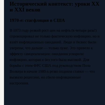
Исторический контекст: уроки XX
и XXI веков
1970-е: стагфляция в США
В 1973 году резкий рост цен на нефть (в четыре раза!)
спровоцировал не только фактическую инфляцию, но и
взлёт инфляционных ожиданий. Люди и бизнес были
уверены, что дальше — только хуже. Это привело к
эффекту самореализации: ожидания ускорили
инфляцию, которая и без того была высокой. Для
борьбы с этим ФРС США под руководством Пола
Волкера в начале 1980-х резко подняла ставки — что
вызвало рецессию, но сбило инфляционные
настроения.