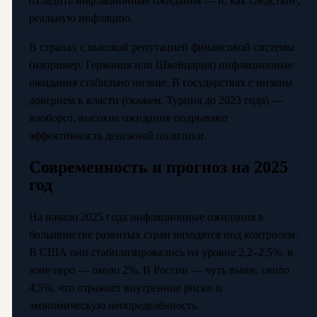
охладить инфляционные ожидания — и, как следствие,
реальную инфляцию.
В странах с высокой репутацией финансовой системы
(например, Германия или Швейцария) инфляционные
ожидания стабильно низкие. В государствах с низким
доверием к власти (скажем, Турция до 2023 года) —
наоборот, высокие ожидания подрывают
эффективность денежной политики.
Современность и прогноз на 2025
год
На начало 2025 года инфляционные ожидания в
большинстве развитых стран находятся под контролем.
В США они стабилизировались на уровне 2,2–2,5%, в
зоне евро — около 2%. В России — чуть выше, около
4,5%, что отражает внутренние риски и
экономическую неопределённость.