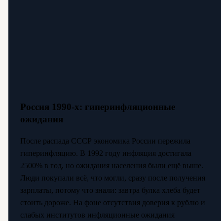
Россия 1990-х: гиперинфляционные
ожидания
После распада СССР экономика России пережила
гиперинфляцию. В 1992 году инфляция достигала
2500% в год, но ожидания населения были ещё выше.
Люди покупали всё, что могли, сразу после получения
зарплаты, потому что знали: завтра булка хлеба будет
стоить дороже. На фоне отсутствия доверия к рублю и
слабых институтов инфляционные ожидания