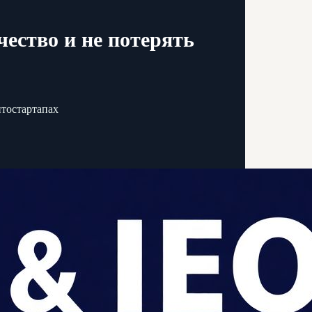
чество и не потерять
птостартапах