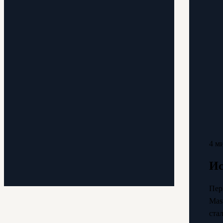
4 м
Ис
Пер
Mas
ста