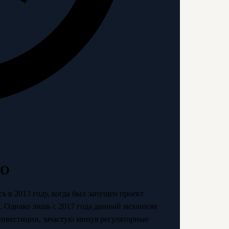
EO
 в 2013 году, когда был запущен проект
ng). Однако лишь с 2017 года данный механизм
инвестиции, зачастую минуя регуляторные