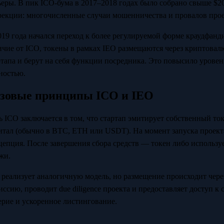
ьеры. В пик ICO-бума в 2017–2018 годах было собрано свыше $20
рекции: многочисленные случаи мошенничества и провалов прое
019 года начался переход к более регулируемой форме краудфандин
ичие от ICO, токены в рамках IEO размещаются через криптовал
ртапа и берут на себя функции посредника. Это повысило уровен
ностью.
зовые принципы ICO и IEO
ь ICO заключается в том, что стартап эмитирует собственный ток
итал (обычно в BTC, ETH или USDT). На момент запуска проекта
цепция. После завершения сбора средств — токен либо используе
жи.
 реализует аналогичную модель, но размещение происходит чер
иссию, проводит due diligence проекта и предоставляет доступ к
ерие и ускоренное листингование.