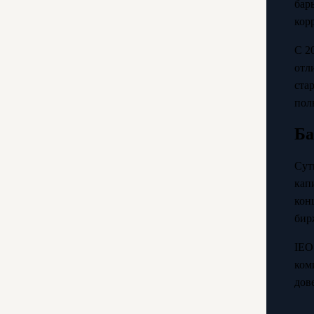
бар
кор
С 2
отл
ста
пол
Ба
Сут
кап
кон
бир
IEO
ком
дов