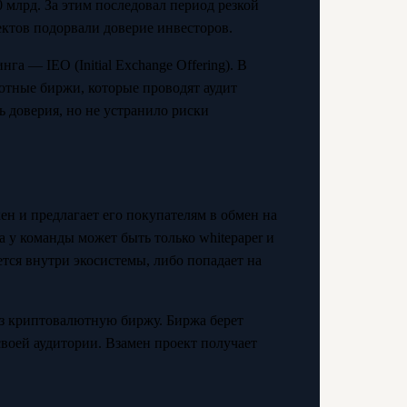
 млрд. За этим последовал период резкой
ктов подорвали доверие инвесторов.
га — IEO (Initial Exchange Offering). В
ютные биржи, которые проводят аудит
ь доверия, но не устранило риски
ен и предлагает его покупателям в обмен на
 у команды может быть только whitepaper и
тся внутри экосистемы, либо попадает на
ез криптовалютную биржу. Биржа берет
 своей аудитории. Взамен проект получает