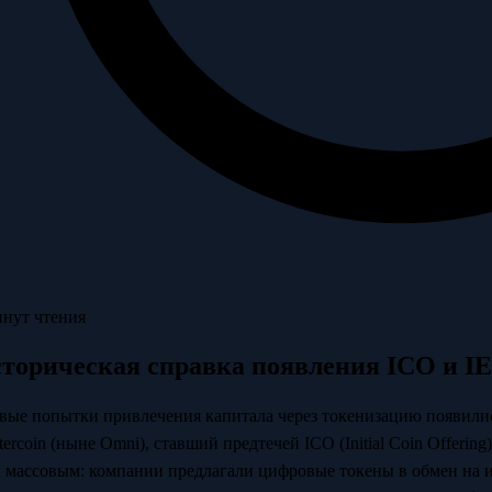
инут чтения
торическая справка появления ICO и I
вые попытки привлечения капитала через токенизацию появились
tercoin (ныне Omni), ставший предтечей ICO (Initial Coin Offeri
л массовым: компании предлагали цифровые токены в обмен на 