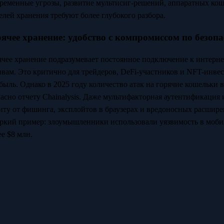
ременные угрозы, развитие мультисиг-решений, аппаратных кош
елей хранения требуют более глубокого разбора.
ячее хранение: удобство с компромиссом по безопа
ячее хранение подразумевает постоянное подключение к интерне
ивам. Это критично для трейдеров, DeFi-участников и NFT-инвес
быль. Однако в 2025 году количество атак на горячие кошельки 
ласно отчету Chainalysis. Даже мультифакторная аутентификаци
иту от фишинга, эксплойтов в браузерах и вредоносных расширен
ркий пример: злоумышленники использовали уязвимость в моби
ее $8 млн.