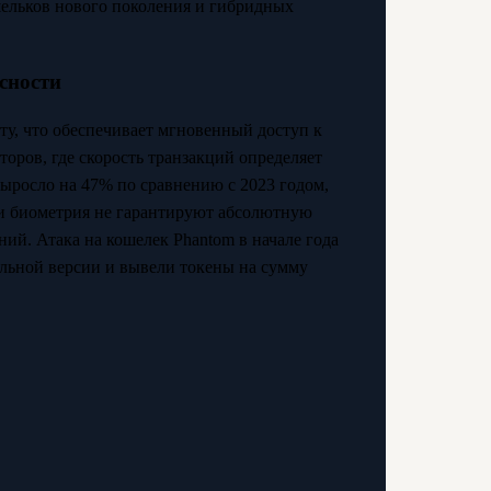
ельков нового поколения и гибридных
сности
ту, что обеспечивает мгновенный доступ к
торов, где скорость транзакций определяет
выросло на 47% по сравнению с 2023 годом,
я и биометрия не гарантируют абсолютную
ий. Атака на кошелек Phantom в начале года
льной версии и вывели токены на сумму