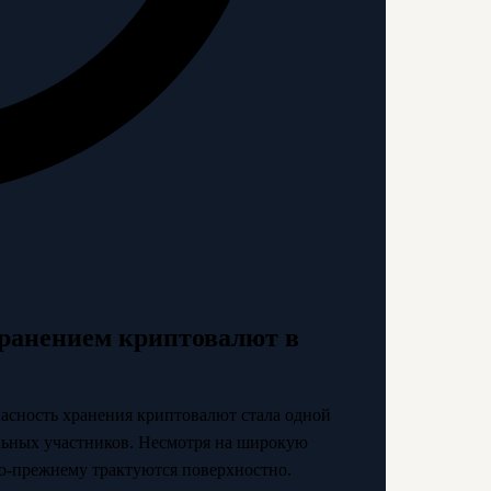
хранением криптовалют в
пасность хранения криптовалют стала одной
альных участников. Несмотря на широкую
о-прежнему трактуются поверхностно.