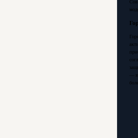
Сов
мод
Гор
Гор
акт
при
сог
защ
— я
бол