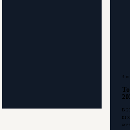
3 м
То
20
В 2
из 
осв