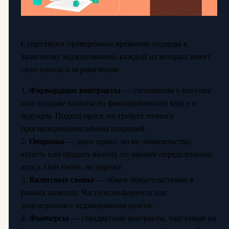
Существуют проверенные временем подходы к
валютному хеджированию, каждый из которых имеет
свои плюсы и ограничения:
1.
Форвардные контракты
— соглашения о покупке
или продаже валюты по фиксированному курсу в
будущем. Подход прост, но требует точного
прогнозирования объема операций.
2.
Опционы
— дают право, но не обязательство,
купить или продать валюту по заранее определенному
курсу. Они гибче, но дороже.
3.
Валютные свопы
— обмен обязательствами в
разных валютах. Часто используются для
долгосрочного хеджирования долгов.
4.
Фьючерсы
— стандартные контракты, торгуемые на