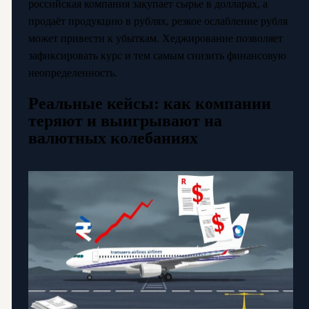
российская компания закупает сырье в долларах, а
продаёт продукцию в рублях, резкое ослабление рубля
может привести к убыткам. Хеджирование позволяет
зафиксировать курс и тем самым снизить финансовую
неопределенность.
Реальные кейсы: как компании
теряют и выигрывают на
валютных колебаниях