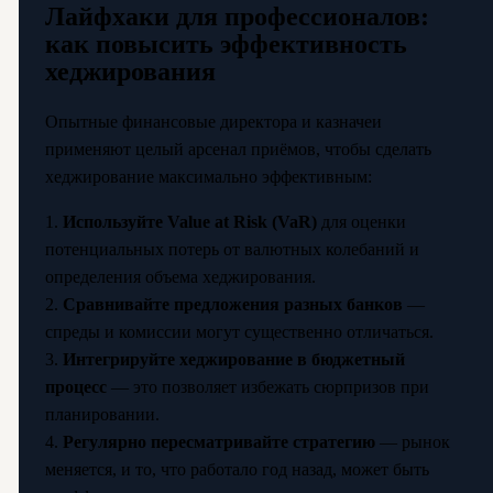
Лайфхаки для профессионалов:
как повысить эффективность
хеджирования
Опытные финансовые директора и казначеи
применяют целый арсенал приёмов, чтобы сделать
хеджирование максимально эффективным:
1.
Используйте Value at Risk (VaR)
для оценки
потенциальных потерь от валютных колебаний и
определения объема хеджирования.
2.
Сравнивайте предложения разных банков
—
спреды и комиссии могут существенно отличаться.
3.
Интегрируйте хеджирование в бюджетный
процесс
— это позволяет избежать сюрпризов при
планировании.
4.
Регулярно пересматривайте стратегию
— рынок
меняется, и то, что работало год назад, может быть