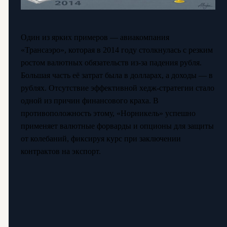
Один из ярких примеров — авиакомпания
«Трансаэро», которая в 2014 году столкнулась с резким
ростом валютных обязательств из-за падения рубля.
Большая часть её затрат была в долларах, а доходы — в
рублях. Отсутствие эффективной хедж-стратегии стало
одной из причин финансового краха. В
противоположность этому, «Норникель» успешно
применяет валютные форварды и опционы для защиты
от колебаний, фиксируя курс при заключении
контрактов на экспорт.