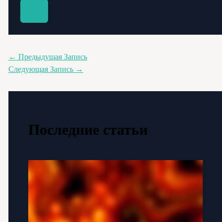
←
Предыдущая Запись
Следующая Запись
→
Последние статьи