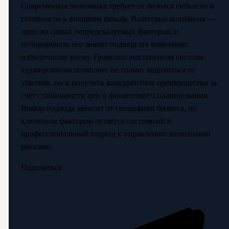
Современная экономика требует от бизнеса гибкости и
готовности к внешним шокам. Валютные колебания —
один из самых непредсказуемых факторов, и
игнорировать его значит подвергать компанию
избыточному риску. Грамотно выстроенная система
хеджирования позволяет не только защититься от
убытков, но и получить конкурентное преимущество за
счёт стабильности цен и финансового планирования.
Выбор подхода зависит от специфики бизнеса, но
ключевым фактором остаётся системный и
профессиональный подход к управлению валютными
рисками.
Поделиться