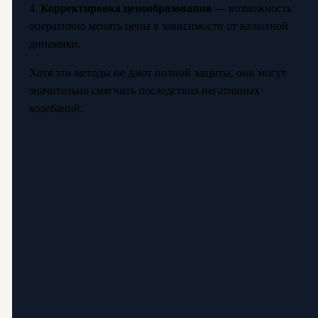
4.
Корректировка ценообразования
— возможность
оперативно менять цены в зависимости от валютной
динамики.
Хотя эти методы не дают полной защиты, они могут
значительно смягчить последствия негативных
колебаний.