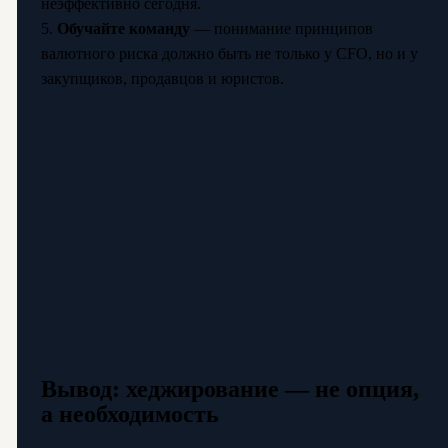
неэффективно сегодня.
5.
Обучайте команду
— понимание принципов
валютного риска должно быть не только у CFO, но и у
закупщиков, продавцов и юристов.
Вывод: хеджирование — не опция,
а необходимость