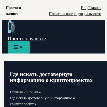
Просто о
Blog
Главная
валюте
Политика конфиденциальности
Перейти
к
содержимому
Просто о валюте
Main
Menu
Где искать достоверную
информацию о криптопроектах
Главная
Общая
Где искать достоверную информацию о
криптопроектах