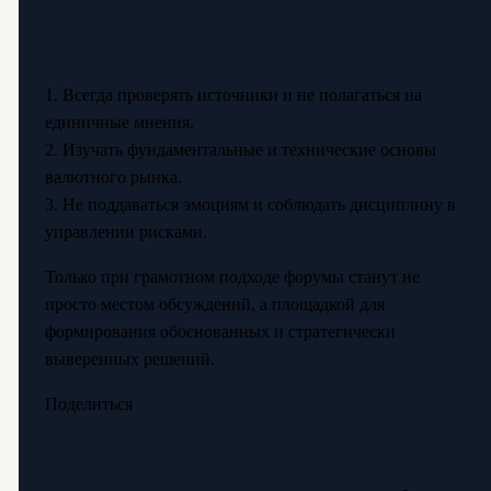
1. Всегда проверять источники и не полагаться на
единичные мнения.
2. Изучать фундаментальные и технические основы
валютного рынка.
3. Не поддаваться эмоциям и соблюдать дисциплину в
управлении рисками.
Только при грамотном подходе форумы станут не
просто местом обсуждений, а площадкой для
формирования обоснованных и стратегически
выверенных решений.
Поделиться