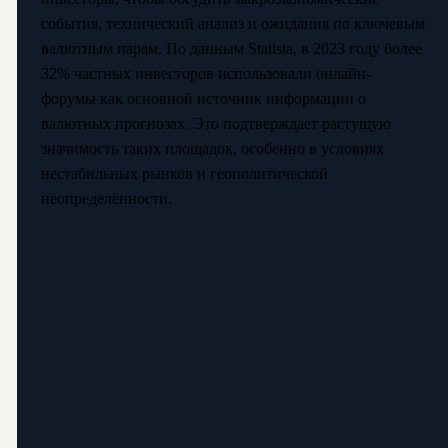
события, технический анализ и ожидания по ключевым
валютным парам. По данным Statista, в 2023 году более
32% частных инвесторов использовали онлайн-
форумы как основной источник информации о
валютных прогнозах. Это подтверждает растущую
значимость таких площадок, особенно в условиях
нестабильных рынков и геополитической
неопределённости.