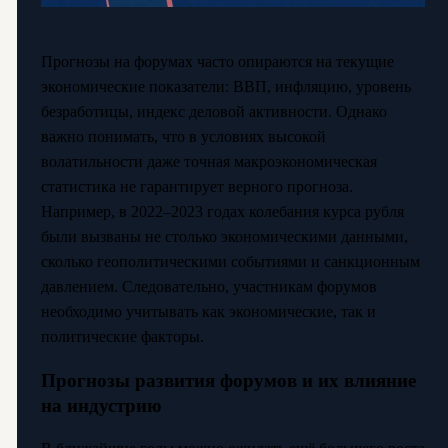
Прогнозы на форумах часто опираются на текущие
экономические показатели: ВВП, инфляцию, уровень
безработицы, индекс деловой активности. Однако
важно понимать, что в условиях высокой
волатильности даже точная макроэкономическая
статистика не гарантирует верного прогноза.
Например, в 2022–2023 годах колебания курса рубля
были вызваны не столько экономическими данными,
сколько геополитическими событиями и санкционным
давлением. Следовательно, участникам форумов
необходимо учитывать как экономические, так и
политические факторы.
Прогнозы развития форумов и их влияние
на индустрию