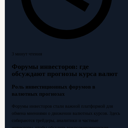
3 минут чтения
Форумы инвесторов: где
обсуждают прогнозы курса валют
Роль инвестиционных форумов в
валютных прогнозах
Форумы инвесторов стали важной платформой для
обмена мнениями о движении валютных курсов. Здесь
собираются трейдеры, аналитики и частные
инвесторы, чтобы обсудить макроэкономические