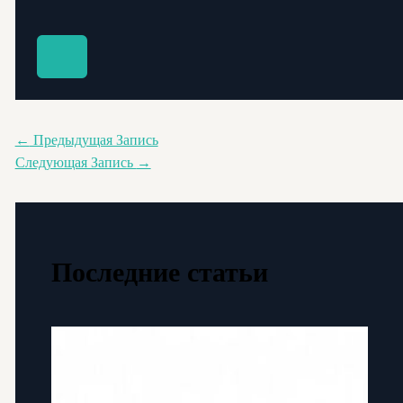
←
Предыдущая Запись
Следующая Запись
→
Последние статьи