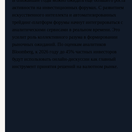
В ближайшие годы можно ожидать ещё большего роста
активности на инвестиционных форумах. С развитием
искусственного интеллекта и автоматизированных
трейдинг-платформ форумы начнут интегрироваться с
аналитическими сервисами в реальном времени. Это
усилит роль коллективного разума в формировании
рыночных ожиданий. По оценкам аналитиков
Bloomberg, к 2026 году до 45% частных инвесторов
будут использовать онлайн-дискуссии как главный
инструмент принятия решений на валютном рынке.