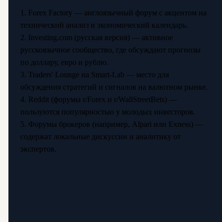
1. Forex Factory — англоязычный форум с акцентом на
технический анализ и экономический календарь.
2. Investing.com (русская версия) — активное
русскоязычное сообщество, где обсуждают прогнозы
по доллару, евро и рублю.
3. Traders' Lounge на Smart-Lab — место для
обсуждения стратегий и сигналов на валютном рынке.
4. Reddit (форумы r/Forex и r/WallStreetBets) —
пользуются популярностью у молодых инвесторов.
5. Форумы брокеров (например, Alpari или Exness) —
содержат локальные дискуссии и аналитику от
экспертов.