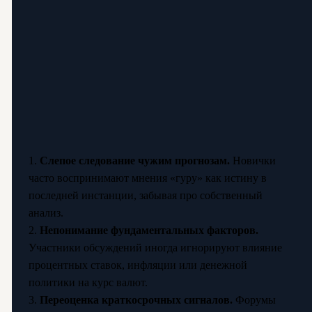
1.
Слепое следование чужим прогнозам.
Новички
часто воспринимают мнения «гуру» как истину в
последней инстанции, забывая про собственный
анализ.
2.
Непонимание фундаментальных факторов.
Участники обсуждений иногда игнорируют влияние
процентных ставок, инфляции или денежной
политики на курс валют.
3.
Переоценка краткосрочных сигналов.
Форумы