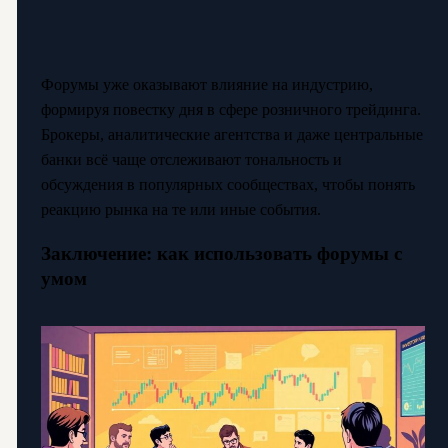
Форумы уже оказывают влияние на индустрию,
формируя повестку дня в сфере розничного трейдинга.
Брокеры, аналитические агентства и даже центральные
банки всё чаще отслеживают тональность и
обсуждения в популярных сообществах, чтобы понять
реакцию рынка на те или иные события.
Заключение: как использовать форумы с
умом