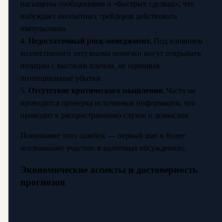
насыщены сообщениями о «быстрых сделках», что
побуждает неопытных трейдеров действовать
импульсивно.
4.
Недостаточный риск-менеджмент.
Под влиянием
коллективного энтузиазма новички могут открывать
позиции с высоким плечом, не оценивая
потенциальные убытки.
5.
Отсутствие критического мышления.
Часто не
проводится проверка источников информации, что
приводит к распространению слухов и домыслов.
Понимание этих ошибок — первый шаг к более
осознанному участию в валютных обсуждениях.
Экономические аспекты и достоверность
прогнозов