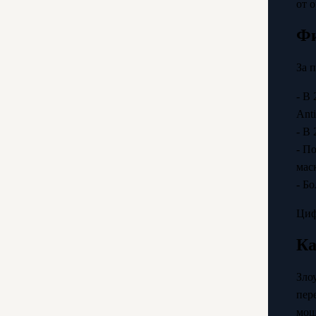
от 
Фи
За 
- В
Anti
- В
- П
мас
- Б
Циф
Ка
Зло
пер
мош