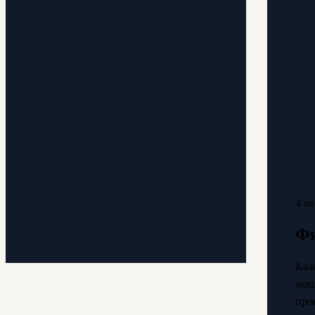
4 м
Фи
Каж
мош
про