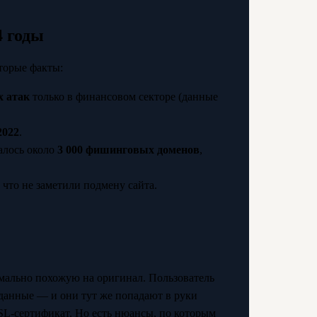
4 годы
торые факты:
х атак
только в финансовом секторе (данные
2022
.
алось около
3 000 фишинговых доменов
,
 что не заметили подмену сайта.
.
мально похожую на оригинал. Пользователь
 данные — и они тут же попадают в руки
SL-сертификат. Но есть нюансы, по которым