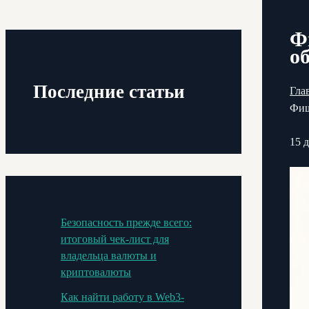
Ф
о
Последние статьи
Гла
Фиш
15 
Безопасность прежде всего:
итоговый чек-лист для
владельца валюты и
криптовалюты
Как найти работу в Web3-