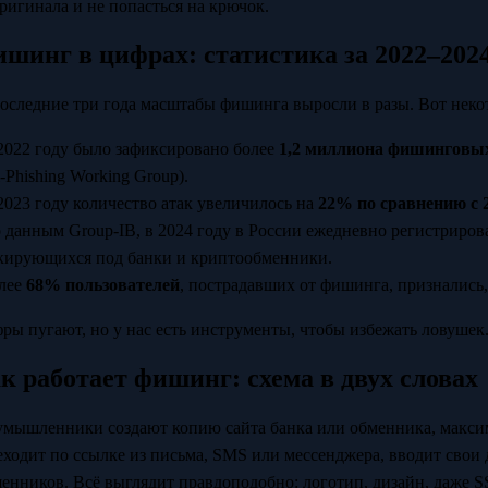
оригинала и не попасться на крючок.
шинг в цифрах: статистика за 2022–202
последние три года масштабы фишинга выросли в разы. Вот неко
 2022 году было зафиксировано более
1,2 миллиона фишинговы
-Phishing Working Group).
 2023 году количество атак увеличилось на
22% по сравнению с 
о данным Group-IB, в 2024 году в России ежедневно регистриров
кирующихся под банки и криптообменники.
олее
68% пользователей
, пострадавших от фишинга, признались,
ры пугают, но у нас есть инструменты, чтобы избежать ловушек
к работает фишинг: схема в двух словах
умышленники создают копию сайта банка или обменника, макси
еходит по ссылке из письма, SMS или мессенджера, вводит свои
енников. Всё выглядит правдоподобно: логотип, дизайн, даже S