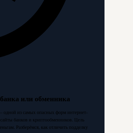
 банка или обменника
— одной из самых опасных форм интернет-
сайты банков и криптообменников. Цель
еньгам. Разберёмся, как отличить подделку