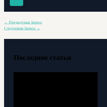
←
Предыдущая Запись
Следующая Запись
→
Последние статьи