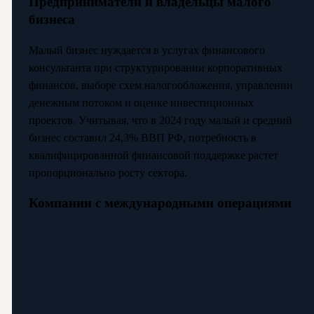
Предприниматели и владельцы малого
бизнеса
Малый бизнес нуждается в услугах финансового
консультанта при структурировании корпоративных
финансов, выборе схем налогообложения, управлении
денежным потоком и оценке инвестиционных
проектов. Учитывая, что в 2024 году малый и средний
бизнес составил 24,3% ВВП РФ, потребность в
квалифицированной финансовой поддержке растет
пропорционально росту сектора.
Компании с международными операциями