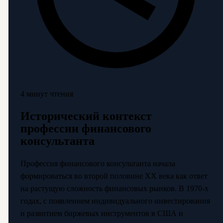
4 минут чтения
Исторический контекст
профессии финансового
консультанта
Профессия финансового консультанта начала
формироваться во второй половине XX века как ответ
на растущую сложность финансовых рынков. В 1970-х
годах, с появлением индивидуального инвестирования
и развитием биржевых инструментов в США и