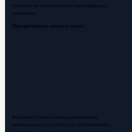
прежнему встречаются случаи фальсификации
документов.
Прозрачность оплаты услуг
Консультант должен четко разграничивать
вознаграждение за услуги и не иметь конфликта
интересов — например, не получать комиссию за