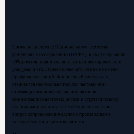
Согласно аналитике Национального агентства
финансовых исследований (НАФИ), в 2024 году около
38% россиян планировали начать инвестировать или
уже делали это. Однако более 60% из них не имели
профильных знаний. Финансовый консультант
становится необходимостью для частных лиц,
стремящихся к диверсификации активов,
минимизации налоговых рисков и стратегическому
планированию капитала. Особенно остро встает
вопрос сопровождения сделок с производными
инструментами и криптовалютами.