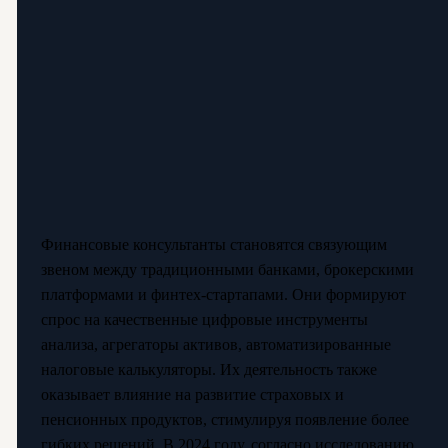
Финансовые консультанты становятся связующим
звеном между традиционными банками, брокерскими
платформами и финтех-стартапами. Они формируют
спрос на качественные цифровые инструменты
анализа, агрегаторы активов, автоматизированные
налоговые калькуляторы. Их деятельность также
оказывает влияние на развитие страховых и
пенсионных продуктов, стимулируя появление более
гибких решений. В 2024 году, согласно исследованию