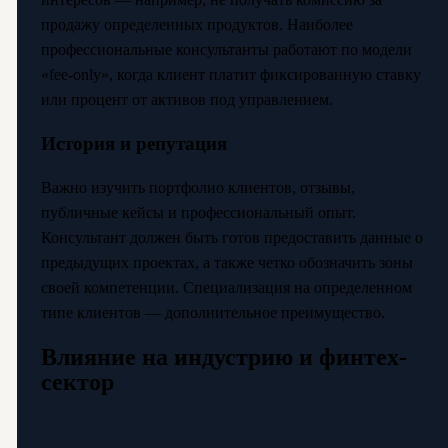
продажу определенных продуктов. Наиболее
профессиональные консультанты работают по модели
«fee-only», когда клиент платит фиксированную ставку
или процент от активов под управлением.
История и репутация
Важно изучить портфолио клиентов, отзывы,
публичные кейсы и профессиональный опыт.
Консультант должен быть готов предоставить данные о
предыдущих проектах, а также четко обозначить зоны
своей компетенции. Специализация на определенном
типе клиентов — дополнительное преимущество.
Влияние на индустрию и финтех-
сектор