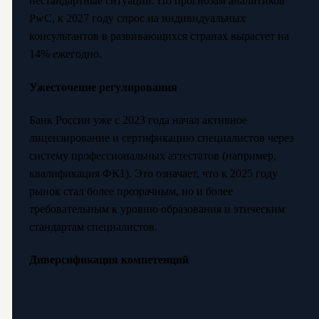
нестандартные ситуации. По прогнозам аналитиков
PwC, к 2027 году спрос на индивидуальных
консультантов в развивающихся странах вырастет на
14% ежегодно.
Ужесточение регулирования
Банк России уже с 2023 года начал активное
лицензирование и сертификацию специалистов через
систему профессиональных аттестатов (например,
квалификация ФК1). Это означает, что к 2025 году
рынок стал более прозрачным, но и более
требовательным к уровню образования и этическим
стандартам специалистов.
Диверсификация компетенций