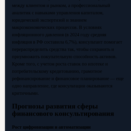
между клиентом и рынком, а профессиональный
аналитик с навыками управления капиталом,
юридической экспертизой и знанием
макроэкономических процессов. В условиях
инфляционного давления (в 2024 году средняя
инфляция в РФ составила 6,7%), консультант помогает
перераспределить средства так, чтобы сохранить и
приумножить покупательную способность активов.
Кроме того, с учетом роста ставок по ипотеке и
потребительскому кредитованию, грамотное
рефинансирование и финансовое планирование — еще
одно направление, где консультации оказываются
критичными.
Прогнозы развития сферы
финансового консультирования
Рост цифровизации и автоматизации