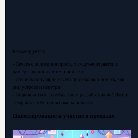
Рекомендуется:
- Начать с написания простых смарт-контрактов и
развертывания их в тестовой сети.
- Изучить популярные DeFi-протоколы и понять, как
они устроены изнутри.
- Подключиться к сообществам разработчиков (Discord,
Telegram, GitHub) для обмена опытом.
Инвестирование и участие в проектах