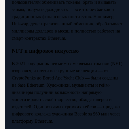
пользователям обменивать токены, брать и выдавать
займы, получать доходность — всё это без банков и
традиционных финансовых институтов. Например,
Uniswap, децентрализованный обменник, обрабатывает
миллиарды долларов в месяц и полностью работает на
смарт-контрактах Ethereum.
NFT и цифровое искусство
В 2021 году рынок невзаимозаменяемых токенов (NFT)
взорвался, и почти все крупные коллекции — от
CryptoPunks до Bored Ape Yacht Club — были созданы
на базе Ethereum. Художники, музыканты и гейм-
дизайнеры получили возможность напрямую
монетизировать своё творчество, обходя галереи и
издателей. Один из самых громких кейсов — продажа
цифрового коллажа художника Beeple за $69 млн через
платформу Ethereum.