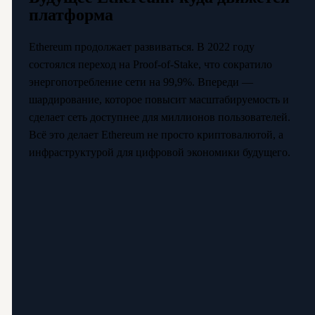
платформа
Ethereum продолжает развиваться. В 2022 году
состоялся переход на Proof-of-Stake, что сократило
энергопотребление сети на 99,9%. Впереди —
шардирование, которое повысит масштабируемость и
сделает сеть доступнее для миллионов пользователей.
Всё это делает Ethereum не просто криптовалютой, а
инфраструктурой для цифровой экономики будущего.