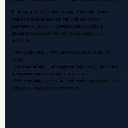
Если вы хотите углубиться в мир Ethereum, начать
стоит с понимания основ блокчейна и смарт-
контрактов. Далее — изучение языка Solidity и
разработка собственных dApps. Вот несколько
ресурсов:
-
freeCodeCamp
— бесплатные курсы по Solidity и
Web3.
-
CryptoZombies
— интерактивная игра для обучения
программированию смарт-контрактов.
-
Ethereum.org
— официальный сайт с документацией,
гайдами и ссылками на сообщества.