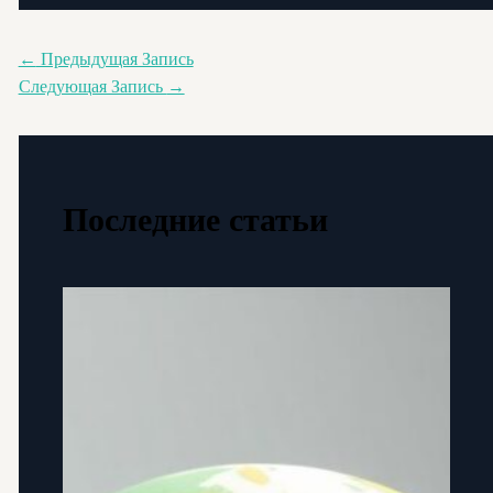
←
Предыдущая Запись
Следующая Запись
→
Последние статьи