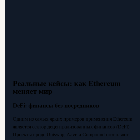
Реальные кейсы: как Ethereum
меняет мир
DeFi: финансы без посредников
Одним из самых ярких примеров применения Ethereum
является сектор децентрализованных финансов (DeFi).
Проекты вроде Uniswap, Aave и Compound позволяют