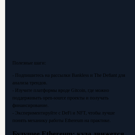
Полезные шаги:
- Подпишитесь на рассылки Bankless и The Defiant для
анализа трендов.
- Изучите платформы вроде Gitcoin, где можно
поддерживать open-source проекты и получать
финансирование.
- Экспериментируйте с DeFi и NFT, чтобы лучше
понять механику работы Ethereum на практике.
Будущее Ethereum: куда движется