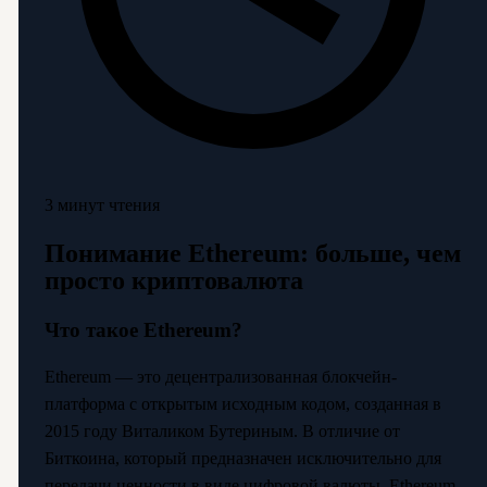
3 минут чтения
Понимание Ethereum: больше, чем
просто криптовалюта
Что такое Ethereum?
Ethereum — это децентрализованная блокчейн-
платформа с открытым исходным кодом, созданная в
2015 году Виталиком Бутериным. В отличие от
Биткоина, который предназначен исключительно для
передачи ценности в виде цифровой валюты, Ethereum