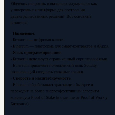
Ethereum, напротив, изначально задумывался как
универсальная платформа для построения
децентрализованных решений. Вот основные
различия:
-
Назначение
:
- Биткоин — цифровая валюта.
- Ethereum — платформа для смарт-контрактов и dApps.
-
Язык программирования
:
- Биткоин использует ограниченный скриптовый язык.
- Ethereum применяет полноценный язык Solidity,
позволяющий создавать сложные логики.
-
Скорость и масштабируемость
:
- Ethereum обрабатывает транзакции быстрее и
переходит на более энергоэффективный алгоритм
консенсуса Proof-of-Stake (в отличие от Proof-of-Work у
Биткоина).