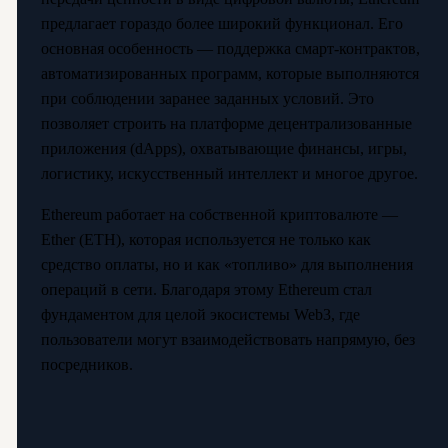
предлагает гораздо более широкий функционал. Его
основная особенность — поддержка смарт-контрактов,
автоматизированных программ, которые выполняются
при соблюдении заранее заданных условий. Это
позволяет строить на платформе децентрализованные
приложения (dApps), охватывающие финансы, игры,
логистику, искусственный интеллект и многое другое.
Ethereum работает на собственной криптовалюте —
Ether (ETH), которая используется не только как
средство оплаты, но и как «топливо» для выполнения
операций в сети. Благодаря этому Ethereum стал
фундаментом для целой экосистемы Web3, где
пользователи могут взаимодействовать напрямую, без
посредников.