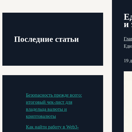
Е
и
Последние статьи
Гла
Еди
19 
Безопасность прежде всего:
итоговый чек-лист для
владельца валюты и
криптовалюты
Как найти работу в Web3-