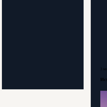
3 м
Ис