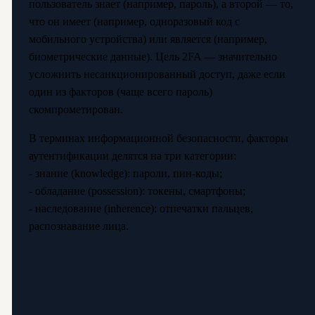
пользователь знает (например, пароль), а второй — то,
что он имеет (например, одноразовый код с
мобильного устройства) или является (например,
биометрические данные). Цель 2FA — значительно
усложнить несанкционированный доступ, даже если
один из факторов (чаще всего пароль)
скомпрометирован.
В терминах информационной безопасности, факторы
аутентификации делятся на три категории:
- знание (knowledge): пароли, пин-коды;
- обладание (possession): токены, смартфоны;
- наследование (inherence): отпечатки пальцев,
распознавание лица.