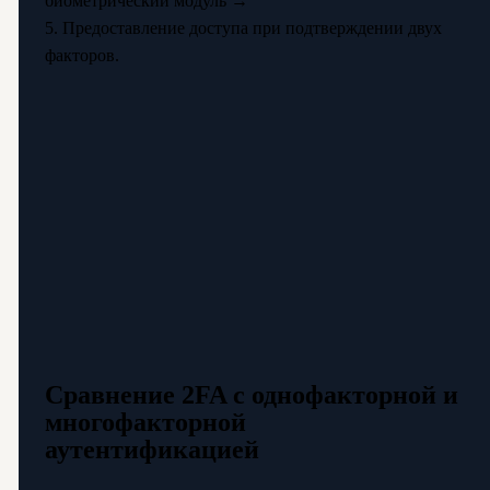
биометрический модуль →
5. Предоставление доступа при подтверждении двух
факторов.
Сравнение 2FA с однофакторной и
многофакторной
аутентификацией