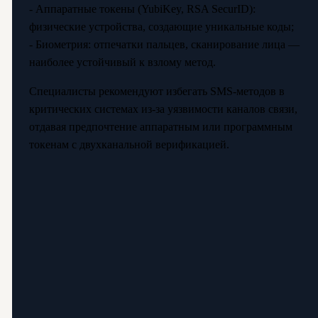
- Аппаратные токены (YubiKey, RSA SecurID):
физические устройства, создающие уникальные коды;
- Биометрия: отпечатки пальцев, сканирование лица —
наиболее устойчивый к взлому метод.
Специалисты рекомендуют избегать SMS-методов в
критических системах из-за уязвимости каналов связи,
отдавая предпочтение аппаратным или программным
токенам с двухканальной верификацией.