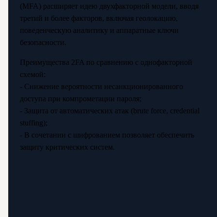
(MFA) расширяет идею двухфакторной модели, вводя
третий и более факторов, включая геолокацию,
поведенческую аналитику и аппаратные ключи
безопасности.
Преимущества 2FA по сравнению с однофакторной
схемой:
- Снижение вероятности несанкционированного
доступа при компрометации пароля;
- Защита от автоматических атак (brute force, credential
stuffing);
- В сочетании с шифрованием позволяет обеспечить
защиту критических систем.