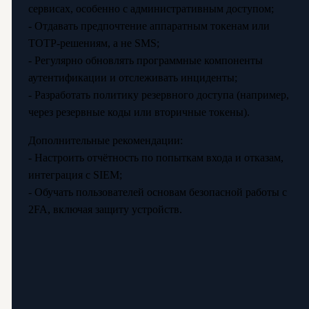
сервисах, особенно с административным доступом;
- Отдавать предпочтение аппаратным токенам или
TOTP-решениям, а не SMS;
- Регулярно обновлять программные компоненты
аутентификации и отслеживать инциденты;
- Разработать политику резервного доступа (например,
через резервные коды или вторичные токены).
Дополнительные рекомендации:
- Настроить отчётность по попыткам входа и отказам,
интеграция с SIEM;
- Обучать пользователей основам безопасной работы с
2FA, включая защиту устройств.