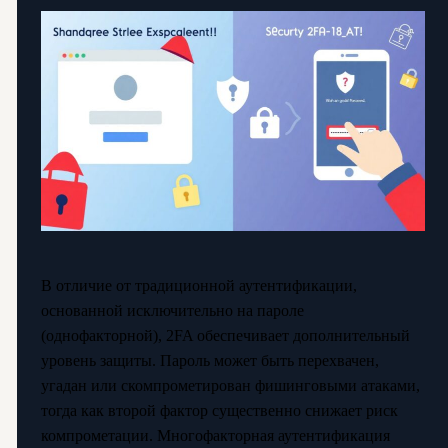
В отличие от традиционной аутентификации,
основанной исключительно на пароле
(однофакторной), 2FA обеспечивает дополнительный
уровень защиты. Пароль может быть перехвачен,
угадан или скомпрометирован фишинговыми атаками,
тогда как второй фактор существенно снижает риск
компрометации. Многофакторная аутентификация