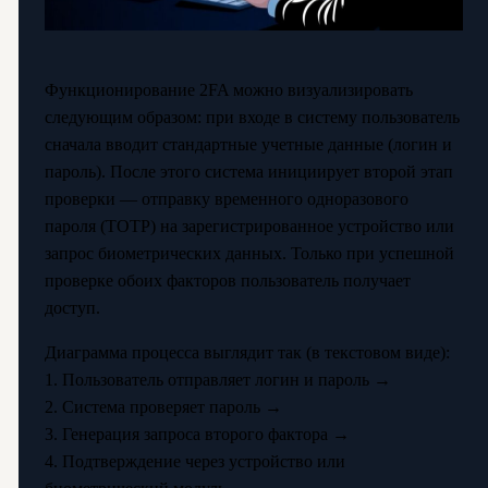
Функционирование 2FA можно визуализировать
следующим образом: при входе в систему пользователь
сначала вводит стандартные учетные данные (логин и
пароль). После этого система инициирует второй этап
проверки — отправку временного одноразового
пароля (TOTP) на зарегистрированное устройство или
запрос биометрических данных. Только при успешной
проверке обоих факторов пользователь получает
доступ.
Диаграмма процесса выглядит так (в текстовом виде):
1. Пользователь отправляет логин и пароль →
2. Система проверяет пароль →
3. Генерация запроса второго фактора →
4. Подтверждение через устройство или