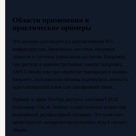
Области применения и
практические примеры
2FA активно используется в корпоративной ИТ-
инфраструктуре, банковских системах, облачных
сервисах и системах управления доступом. Например,
при доступе в административные панели (например,
AWS Console) или при обработке транзакций в онлайн-
банкинге, пользователи обязаны подтвердить личность
через аппаратный ключ или одноразовый токен.
Пример: в сфере DevOps доступ к системам CI/CD
(например, GitLab, Jenkins) осуществляется только при
включённой двухфакторной проверке. Это позволяет
предотвратить внедрение вредоносного кода в процесс
сборки.