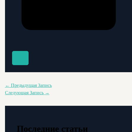
←
Предыдущая Запись
Следующая Запись
→
Последние статьи