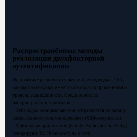
Распространённые методы
реализации двухфакторной
аутентификации
На практике реализуются различные подходы к 2FA,
каждый из которых имеет свою область применения и
уровень защищённости. Среди наиболее
распространённых методов:
- SMS-коды: одноразовый код отправляется по каналу
связи. Однако уязвим к перехвату (SIM-swap атаки);
- Мобильные приложения (Google Authenticator, Authy):
генерируют TOTP без доступа к сети;