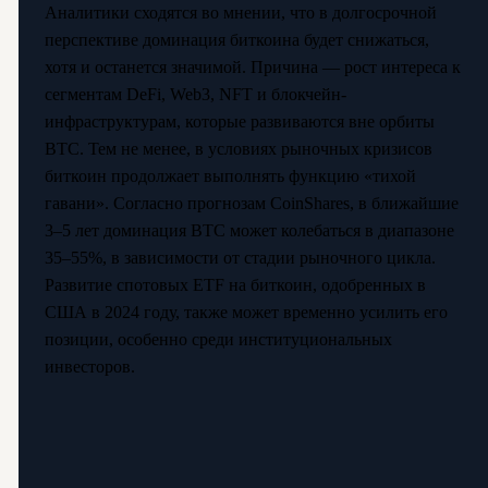
Аналитики сходятся во мнении, что в долгосрочной
перспективе доминация биткоина будет снижаться,
хотя и останется значимой. Причина — рост интереса к
сегментам DeFi, Web3, NFT и блокчейн-
инфраструктурам, которые развиваются вне орбиты
BTC. Тем не менее, в условиях рыночных кризисов
биткоин продолжает выполнять функцию «тихой
гавани». Согласно прогнозам CoinShares, в ближайшие
3–5 лет доминация BTC может колебаться в диапазоне
35–55%, в зависимости от стадии рыночного цикла.
Развитие спотовых ETF на биткоин, одобренных в
США в 2024 году, также может временно усилить его
позиции, особенно среди институциональных
инвесторов.