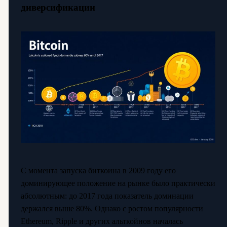
диверсификации
С момента запуска биткоина в 2009 году его
доминирующее положение на рынке было практически
абсолютным: до 2017 года показатель доминации
держался выше 80%. Однако с ростом популярности
Ethereum, Ripple и других альткойнов началась