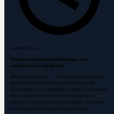
3 минут чтения
Понятие доминации биткоина: что
скрывается за цифрами
Доминация биткоина — это показатель, отражающий
долю первой криптовалюты в общей рыночной
капитализации всех цифровых активов. Проще говоря,
это отношение рыночной стоимости биткоина к
совокупной капитализации крипторынка. Например,
если общая капитализация всех криптовалют