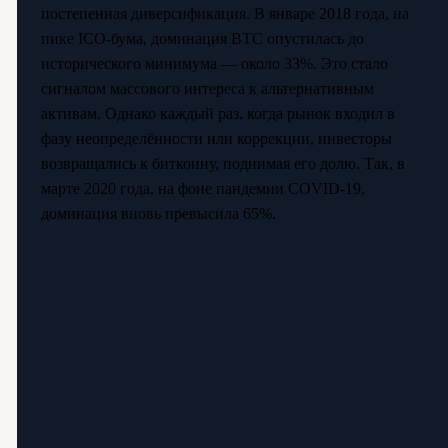
постепенная диверсификация. В январе 2018 года, на
пике ICO-бумa, доминация BTC опустилась до
исторического минимума — около 33%. Это стало
сигналом массового интереса к альтернативным
активам. Однако каждый раз, когда рынок входил в
фазу неопределённости или коррекции, инвесторы
возвращались к биткоину, поднимая его долю. Так, в
марте 2020 года, на фоне пандемии COVID-19,
доминация вновь превысила 65%.