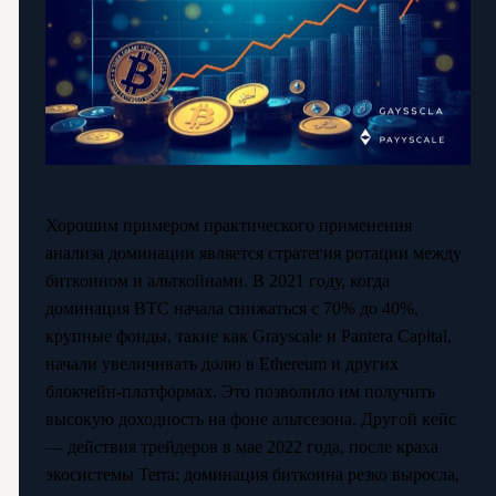
Хорошим примером практического применения
анализа доминации является стратегия ротации между
биткоином и альткойнами. В 2021 году, когда
доминация BTC начала снижаться с 70% до 40%,
крупные фонды, такие как Grayscale и Pantera Capital,
начали увеличивать долю в Ethereum и других
блокчейн-платформах. Это позволило им получить
высокую доходность на фоне альтсезона. Другой кейс
— действия трейдеров в мае 2022 года, после краха
экосистемы Terra: доминация биткоина резко выросла,