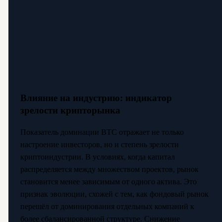
Влияние на индустрию: индикатор
зрелости крипторынка
Показатель доминации BTC отражает не только
настроение инвесторов, но и степень зрелости
криптоиндустрии. В условиях, когда капитал
распределяется между множеством проектов, рынок
становится менее зависимым от одного актива. Это
признак эволюции, схожей с тем, как фондовый рынок
перешёл от доминирования отдельных компаний к
более сбалансированной структуре. Снижение