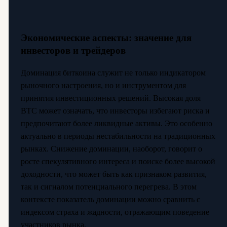
Экономические аспекты: значение для
инвесторов и трейдеров
Доминация биткоина служит не только индикатором
рыночного настроения, но и инструментом для
принятия инвестиционных решений. Высокая доля
BTC может означать, что инвесторы избегают риска и
предпочитают более ликвидные активы. Это особенно
актуально в периоды нестабильности на традиционных
рынках. Снижение доминации, наоборот, говорит о
росте спекулятивного интереса и поиске более высокой
доходности, что может быть как признаком развития,
так и сигналом потенциального перегрева. В этом
контексте показатель доминации можно сравнить с
индексом страха и жадности, отражающим поведение
участников рынка.