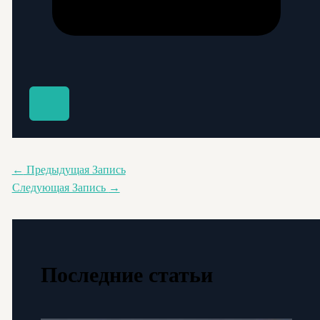
←
Предыдущая Запись
Следующая Запись
→
Последние статьи