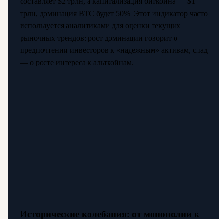
составляет $2 трлн, а капитализация биткоина — $1
трлн, доминация BTC будет 50%. Этот индикатор часто
используется аналитиками для оценки текущих
рыночных трендов: рост доминации говорит о
предпочтении инвесторов к «надежным» активам, спад
— о росте интереса к альткойнам.
Исторические колебания: от монополии к