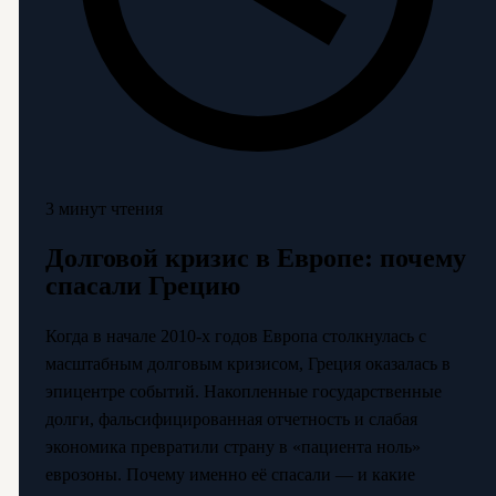
3 минут чтения
Долговой кризис в Европе: почему
спасали Грецию
Когда в начале 2010-х годов Европа столкнулась с
масштабным долговым кризисом, Греция оказалась в
эпицентре событий. Накопленные государственные
долги, фальсифицированная отчетность и слабая
экономика превратили страну в «пациента ноль»
еврозоны. Почему именно её спасали — и какие