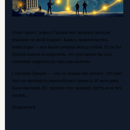
Ответ прост: дефолт Греции мог вызвать цепную
реакцию по всей Европе. Банки, правительство,
инвесторы — все были связаны между собой. Если бы
Греция вышла из еврозоны, это поставило бы под
сомнение надёжность евро как валюты.
Спасение Греции — это не только про деньги. Это был
тест на прочность европейского проекта. И хотя цена
была высокой, ЕС прошёл этот экзамен, пусть и не без
потерь.
Поделиться