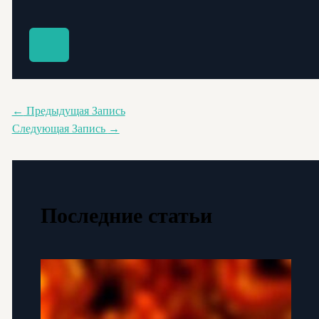
←
Предыдущая Запись
Следующая Запись
→
Последние статьи