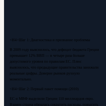
<Н4>Шаг 1: Диагностика и признание проблемы
В 2009 году выяснилось, что дефицит бюджета Греции
превышает 12% ВВП — в четыре раза больше
допустимого уровня по правилам ЕС. Плюс
выяснилось, что предыдущие правительства занижали
реальные цифры. Доверие рынков рухнуло
моментально.
<Н4>Шаг 2: Первый пакет помощи (2010)
ЕС и МВФ выделили Греции 110 миллиардов евро.
Взамен страна обязалась сократить расходы, повысить