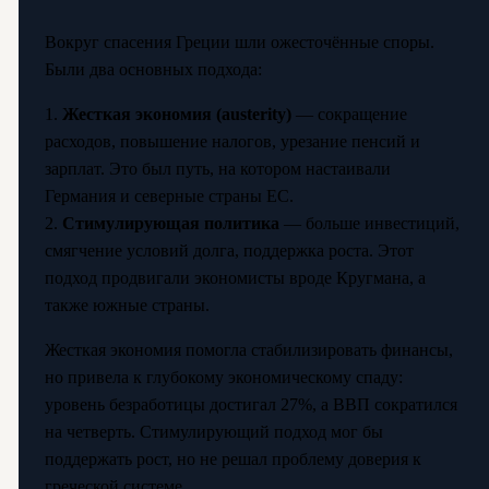
Вокруг спасения Греции шли ожесточённые споры.
Были два основных подхода:
1.
Жесткая экономия (austerity)
— сокращение
расходов, повышение налогов, урезание пенсий и
зарплат. Это был путь, на котором настаивали
Германия и северные страны ЕС.
2.
Стимулирующая политика
— больше инвестиций,
смягчение условий долга, поддержка роста. Этот
подход продвигали экономисты вроде Кругмана, а
также южные страны.
Жесткая экономия помогла стабилизировать финансы,
но привела к глубокому экономическому спаду:
уровень безработицы достигал 27%, а ВВП сократился
на четверть. Стимулирующий подход мог бы
поддержать рост, но не решал проблему доверия к
греческой системе.