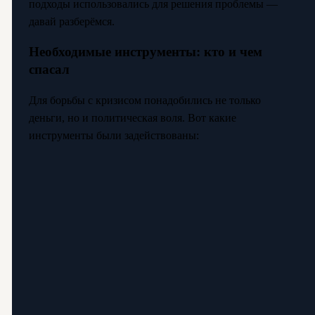
подходы использовались для решения проблемы —
давай разберёмся.
Необходимые инструменты: кто и чем
спасал
Для борьбы с кризисом понадобились не только
деньги, но и политическая воля. Вот какие
инструменты были задействованы: