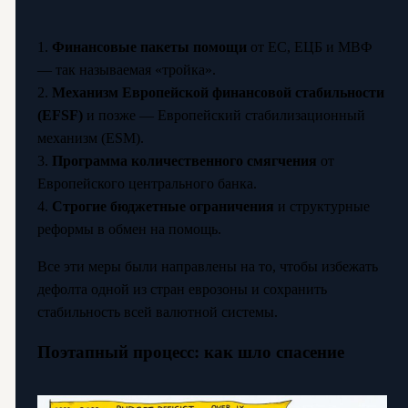
1.
Финансовые пакеты помощи
от ЕС, ЕЦБ и МВФ
— так называемая «тройка».
2.
Механизм Европейской финансовой стабильности
(EFSF)
и позже — Европейский стабилизационный
механизм (ESM).
3.
Программа количественного смягчения
от
Европейского центрального банка.
4.
Строгие бюджетные ограничения
и структурные
реформы в обмен на помощь.
Все эти меры были направлены на то, чтобы избежать
дефолта одной из стран еврозоны и сохранить
стабильность всей валютной системы.
Поэтапный процесс: как шло спасение