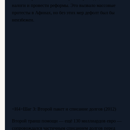
налоги и провести реформы. Это вызвало массовые
протесты в Афинах, но без этих мер дефолт был бы
неизбежен.
<Н4>Шаг 3: Второй пакет и списание долгов (2012)
Второй транш помощи — ещё 130 миллиардов евро —
сопровождался частичным списанием долгов перед