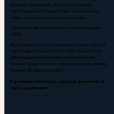
частными кредиторами. Это было болезненно,
особенно для европейских банков, но необходимо,
чтобы снизить долговую нагрузку Греции.
<Н4>Шаг 4: Жесткий контроль и третья программа
(2015)
После прихода к власти радикальной партии СИРИЗА
переговоры о помощи зашли в тупик. Однако после
референдума и почти полного краха банковской
системы Греция подписала третью программу помощи
в размере 86 миллиардов евро.
Сравнение подходов: жесткая экономия vs
стимулирование