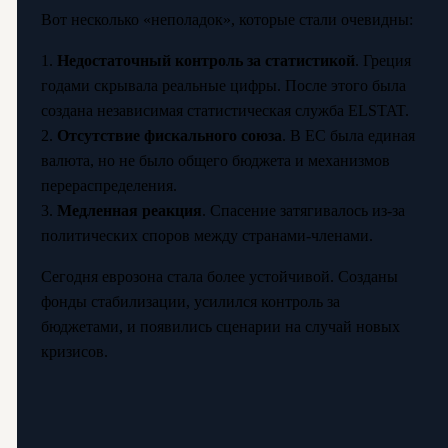
Вот несколько «неполадок», которые стали очевидны:
1.
Недостаточный контроль за статистикой
. Греция
годами скрывала реальные цифры. После этого была
создана независимая статистическая служба ELSTAT.
2.
Отсутствие фискального союза
. В ЕС была единая
валюта, но не было общего бюджета и механизмов
перераспределения.
3.
Медленная реакция
. Спасение затягивалось из-за
политических споров между странами-членами.
Сегодня еврозона стала более устойчивой. Созданы
фонды стабилизации, усилился контроль за
бюджетами, и появились сценарии на случай новых
кризисов.