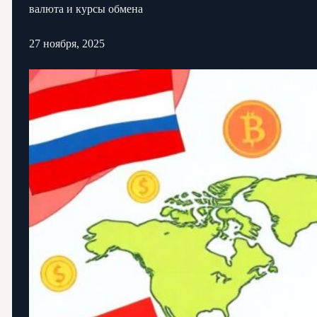
валюта и курсы обмена
27 ноября, 2025