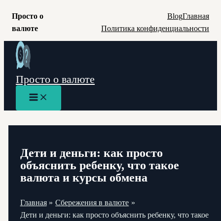
Просто о
Blog
Главная
валюте
Политика конфиденциальности
Перейти
к
содержимому
Просто о валюте
Main
Menu
Дети и деньги: как просто
объяснить ребенку, что такое
валюта и курсы обмена
Главная
Сбережения в валюте
Дети и деньги: как просто объяснить ребенку, что такое