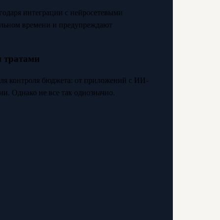
годаря интеграции с нейросетевыми
льном времени и предупреждают
и тратами
ля контроля бюджета: от приложений с ИИ-
и. Однако не все так однозначно.