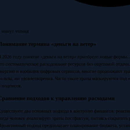
2 минут чтения
Понимание термина «деньги на ветер»
В 2026 году понятие «деньги на ветер» приобрело новые формы.
это систематическое расходование ресурсов без ощутимой отдачи
энергию и изобилия цифровых сервисов, многие продолжают трати
пользы, ни удовлетворения. Часто такие траты маскируются под 
и подписок.
Сравнение подходов к управлению расходами
Существуют два основных подхода к контролю финансов: реакт
когда человек анализирует траты постфактум, пытаясь сократить
Проактивный подход предполагает планирование бюджета, устан