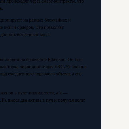
ии происходят через смарт-контракты, что
в.
кционируют на разных блокчейнах и
е книги ордеров. Это позволяет
дбирать встречный заказ.
отающий на блокчейне Ethereum. Он был
вная точка ликвидности для ERC-20 токенов.
лрд ежедневного торгового объема, а его
токенов в пуле ликвидности, а k —
P), внося два актива в пул и получая долю