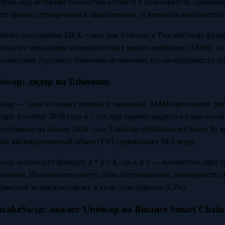
троль над активами полностью остается у пользователя. Транзакц
ает процесс прозрачным и защищенным от внешних вмешательст
более популярные DEX, такие как Uniswap и PancakeSwap, фун
ользуют механизмы автоматических маркет-мейкеров (AMM), а н
ьзователям торговать токенами мгновенно, без необходимости по
iswap: лидер на Ethereum
swap — один из самых первых и значимых AMM-протоколов, раб
ущен в ноябре 2018 года и с тех пор прочно закрепился как осно
состоянию на начало 2024 года, Uniswap обрабатывает более $1 м
ий заблокированный объем (TVL) превышает $4,5 млрд.
swap использует формулу x * y = k, где x и y — количество двух 
тоянная. Пользователи могут стать поставщиками ликвидности (L
комиссий за каждую сделку в этом пуле (обычно 0,3%).
ncakeSwap: аналог Uniswap на Binance Smart Chain