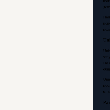
кон
дел
Наи
исп
пол
Un
Uni
зап
По 
общ
Uni
пос
от 
Pa