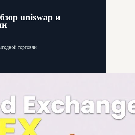
бзор uniswap и
ли
выгодной торговли