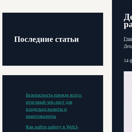
Д
p
Последние статьи
Гла
Дец
14 
Безопасность прежде всего:
итоговый чек-лист для
владельца валюты и
криптовалюты
Как найти работу в Web3-