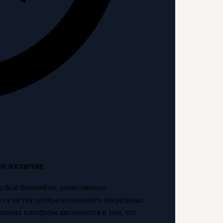
их отличие
 базе блокчейна, позволяющие
з участия централизованного посредника
ванных платформ заключается в том, что