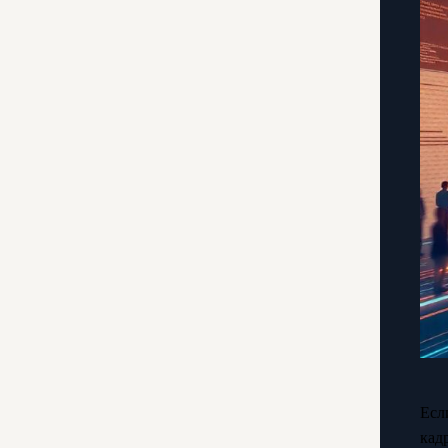
Есл
кад