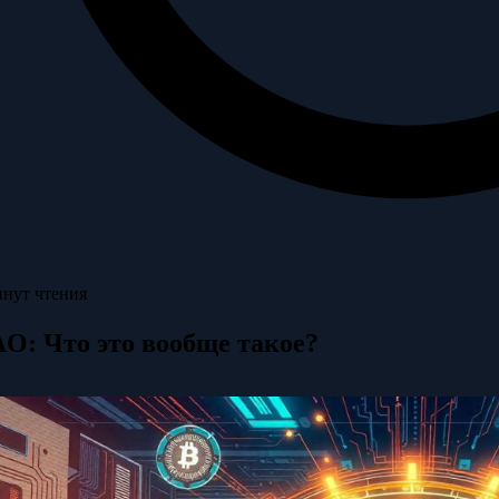
инут чтения
O: Что это вообще такое?