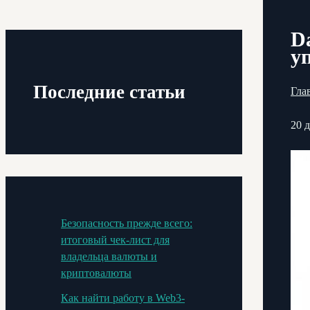
D
у
Последние статьи
Гла
20 
Безопасность прежде всего:
итоговый чек-лист для
владельца валюты и
криптовалюты
Как найти работу в Web3-