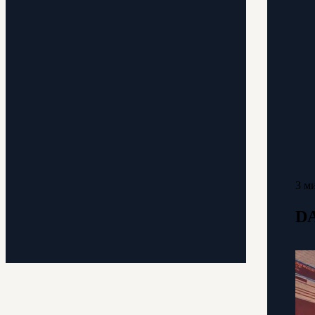
3 м
DA