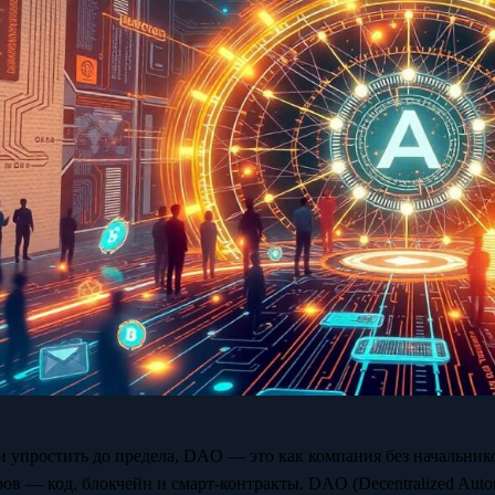
и упростить до предела, DAO — это как компания без начальнико
ров — код, блокчейн и смарт-контракты. DAO (Decentralized Auto