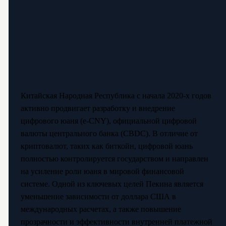
Китайская Народная Республика с начала 2020-х годов
активно продвигает разработку и внедрение
цифрового юаня (e-CNY), официальной цифровой
валюты центрального банка (CBDC). В отличие от
криптовалют, таких как биткойн, цифровой юань
полностью контролируется государством и направлен
на усиление роли юаня в мировой финансовой
системе. Одной из ключевых целей Пекина является
уменьшение зависимости от доллара США в
международных расчетах, а также повышение
прозрачности и эффективности внутренней платежной