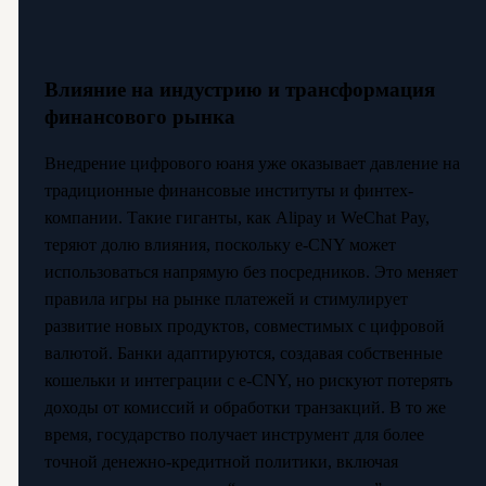
Влияние на индустрию и трансформация
финансового рынка
Внедрение цифрового юаня уже оказывает давление на
традиционные финансовые институты и финтех-
компании. Такие гиганты, как Alipay и WeChat Pay,
теряют долю влияния, поскольку e-CNY может
использоваться напрямую без посредников. Это меняет
правила игры на рынке платежей и стимулирует
развитие новых продуктов, совместимых с цифровой
валютой. Банки адаптируются, создавая собственные
кошельки и интеграции с e-CNY, но рискуют потерять
доходы от комиссий и обработки транзакций. В то же
время, государство получает инструмент для более
точной денежно-кредитной политики, включая