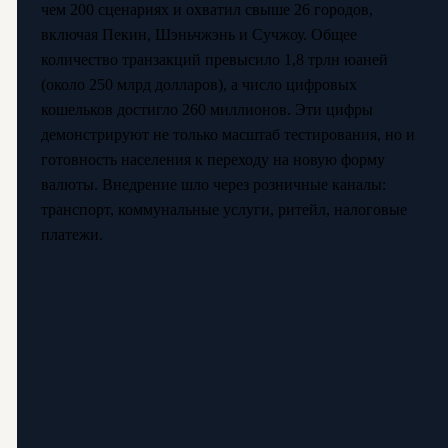
чем 200 сценариях и охватил свыше 26 городов,
включая Пекин, Шэньчжэнь и Сучжоу. Общее
количество транзакций превысило 1,8 трлн юаней
(около 250 млрд долларов), а число цифровых
кошельков достигло 260 миллионов. Эти цифры
демонстрируют не только масштаб тестирования, но и
готовность населения к переходу на новую форму
валюты. Внедрение шло через розничные каналы:
транспорт, коммунальные услуги, ритейл, налоговые
платежи.