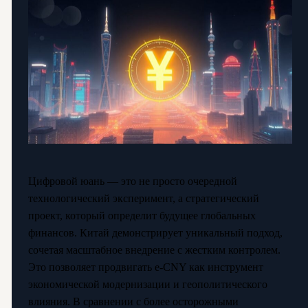
Цифровой юань — это не просто очередной
технологический эксперимент, а стратегический
проект, который определит будущее глобальных
финансов. Китай демонстрирует уникальный подход,
сочетая масштабное внедрение с жестким контролем.
Это позволяет продвигать e-CNY как инструмент
экономической модернизации и геополитического
влияния. В сравнении с более осторожными