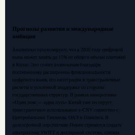
Прогнозы развития и международные
амбиции
Аналитики прогнозируют, что к 2030 году цифровой
юань может занять до 15% от общего объема платежей
в Китае. Это станет возможным благодаря
постепенному расширению функциональности
цифрового юаня, его интеграции в трансграничные
расчеты и усиленной поддержке со стороны
государственных структур. В рамках инициативы
«Один пояс — один путь» Китай уже тестирует
трансграничное использование e-CNY совместно с
Центробанками Таиланда, ОАЭ и Гонконга. В
долгосрочной перспективе Пекин стремится создать
альтернативу SWIFT и долларовой системе, снижая