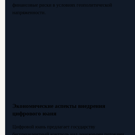
финансовые риски в условиях геополитической
напряженности.
Экономические аспекты внедрения
цифрового юаня
Цифровой юань предлагает государству
беспрецедентный контроль над денежными потоками.