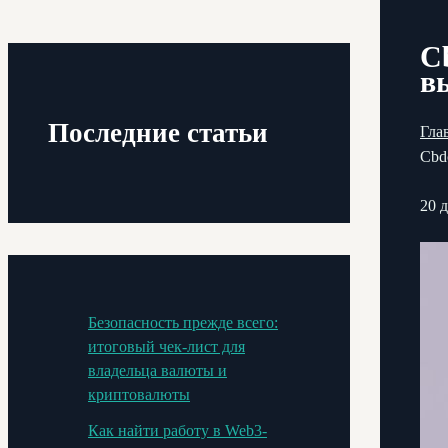
C
в
Последние статьи
Гла
Cbd
20 
Безопасность прежде всего:
итоговый чек-лист для
владельца валюты и
криптовалюты
Как найти работу в Web3-