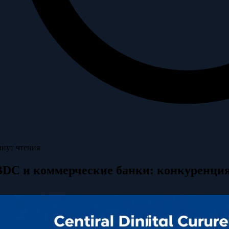
инут чтения
DC и коммерческие банки: конкуренци