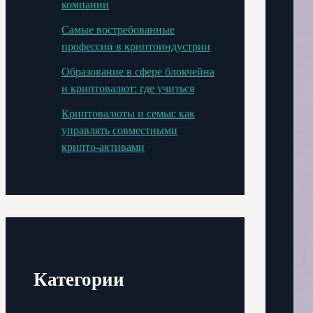
компании
Самые востребованные
профессии в криптоиндустрии
Образование в сфере блокчейна
и криптовалют: где учиться
Криптовалюты и семья: как
управлять совместными
крипто-активами
Категории