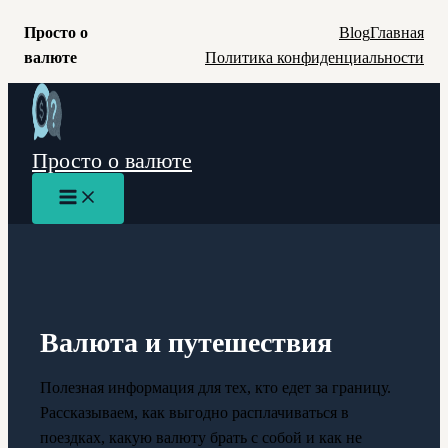
Просто о
Blog
Главная
валюте
Политика конфиденциальности
Перейти
к
содержимому
Просто о валюте
Main
Menu
Валюта и путешествия
Полезная информация для тех, кто едет за границу.
Рассказываем, как выгодно расплачиваться в
поездках, какую валюту брать с собой и как не