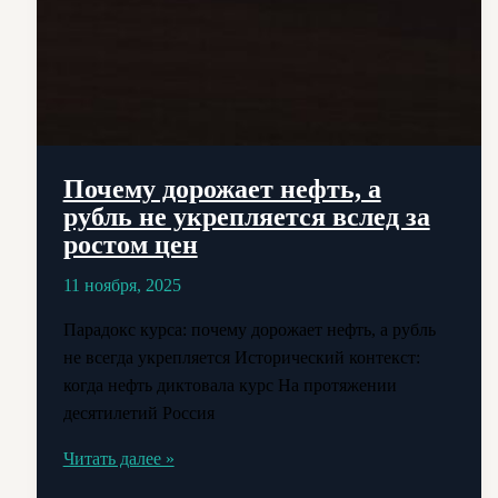
Почему дорожает нефть, а
рубль не укрепляется вслед за
ростом цен
11 ноября, 2025
Парадокс курса: почему дорожает нефть, а рубль
не всегда укрепляется Исторический контекст:
когда нефть диктовала курс На протяжении
десятилетий Россия
Почему
Читать далее »
дорожает