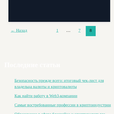
валюты:
что
это
такое
и
←
Назад
1
…
7
8
кто
устанавливает
его
значение
на
Последние статьи
рынке
Безопасность прежде всего: итоговый чек-лист для
владельца валюты и криптовалюты
Как найти работу в Web3-компании
Самые востребованные профессии в криптоиндустрии