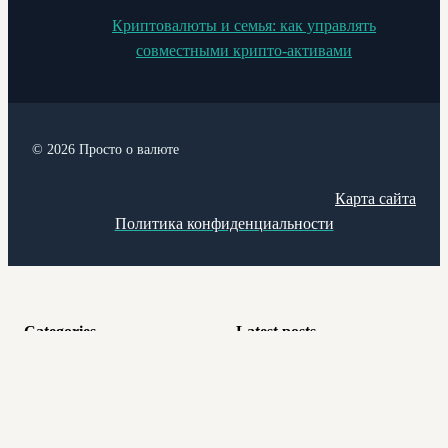
Криптовалюты и семья: как управлять
совместными крипто-активами
© 2026 Просто о валюте
Карта сайта
Политика конфиденциальности
Categories
Latest posts
Валюта и путешествия
Безопасность прежде
всего: итоговый чек-лист
Валютный ликбез
для владельца валюты и
криптовалюты