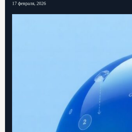
17 февраля, 2026