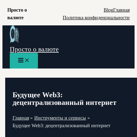
Просто о
Blog
Главная
валюте
Политика конфиденциальности
Перейти
к
содержимому
Просто о валюте
Main
Menu
Будущее Web3:
децентрализованный интернет
Главная
Инструменты и сервисы
Будущее Web3: децентрализованный интернет