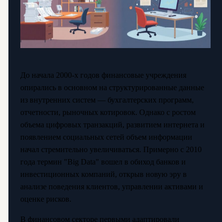
До начала 2000-х годов финансовые учреждения
опирались в основном на структурированные данные
из внутренних систем — бухгалтерских программ,
отчетности, рыночных котировок. Однако с ростом
объема цифровых транзакций, развитием интернета и
появлением социальных сетей объем информации
начал стремительно увеличиваться. Примерно с 2010
года термин "Big Data" вошел в обиход банков и
инвестиционных компаний, открыв новую эру в
анализе поведения клиентов, управлении активами и
оценке рисков.
В финансовом секторе первыми адаптировали