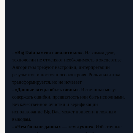
-
«Big Data заменят аналитиков»
. На самом деле,
технологии не отменяют необходимость в экспертизе.
Алгоритмы требуют настройки, интерпретации
результатов и постоянного контроля. Роль аналитика
трансформируется, но не исчезает.
-
«Данные всегда объективны»
. Источники могут
содержать ошибки, предвзятость или быть неполными.
Без качественной очистки и верификации
использование Big Data может привести к ложным
выводам.
-
«Чем больше данных — тем лучше»
. Избыточные