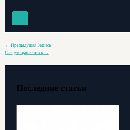
←
Предыдущая Запись
Следующая Запись
→
Последние статьи