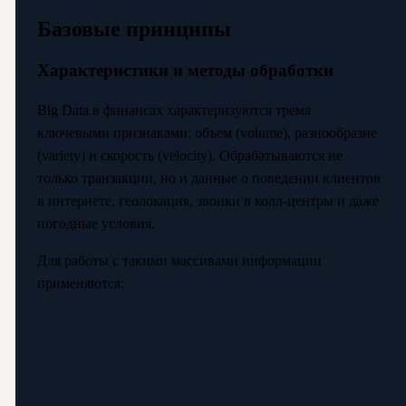
Базовые принципы
Характеристики и методы обработки
Big Data в финансах характеризуются тремя
ключевыми признаками: объем (volume), разнообразие
(variety) и скорость (velocity). Обрабатываются не
только транзакции, но и данные о поведении клиентов
в интернете, геолокация, звонки в колл-центры и даже
погодные условия.
Для работы с такими массивами информации
применяются: