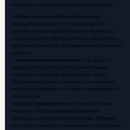
приведены ключевые направления использования:
-
Оценка кредитоспособности
: Финансовые
учреждения анализируют не только кредитную
историю, но и поведенческие данные, активность в
социальных сетях, структуру расходов. Это особенно
актуально для клиентов без традиционного кредитного
рейтинга.
-
Анализ рыночных настроений
: Хедж-фонды и
трейдеры используют Big Data для мониторинга
новостных источников, форумов и даже Twitter.
Алгоритмы выделяют позитивные или негативные
упоминания компаний, что помогает прогнозировать
движения цен.
-
Борьба с мошенничеством
: Системы на основе
машинного обучения выявляют аномальные
транзакции в режиме реального времени. Например,
если карта используется одновременно в двух странах,