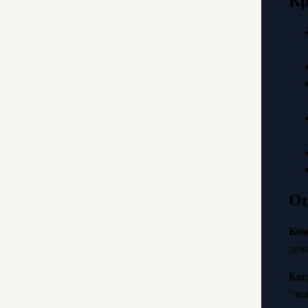
Кр
Оц
Ком
дел
Ког
"зн