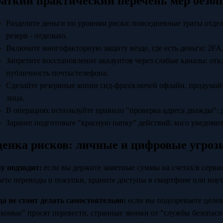
аткий практический перечень мер безоп
Разделите деньги по уровням риска: повседневные траты отдел
резерв - отдельно.
Включите многофакторную защиту везде, где есть деньги: 2FA
Запретите восстановление аккаунтов через слабые каналы: отк
публичность почты/телефона.
Сделайте резервные копии сид-фраз/ключей офлайн, продумай
лица.
В операциях используйте правило "проверка адреса дважды": д
Заранее подготовьте "красную папку" действий: кого уведомить
енка рисков: личные и цифровые угроз
у подходит:
если вы держите заметные суммы на счетах/в серви
аете переводы и покупки, храните доступы в смартфоне или ноут
да не стоит делать самостоятельно:
если вы подозреваете целев
акомые" просят перевести, странные звонки от "службы безопас