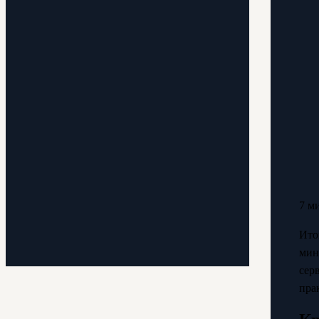
7 м
Ито
мин
сер
пра