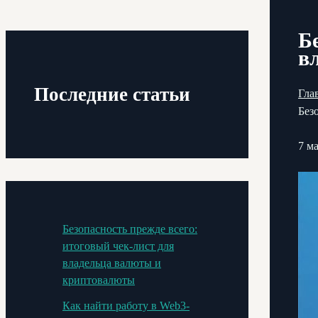
Б
в
Последние статьи
Гла
Без
7 ма
Безопасность прежде всего:
итоговый чек-лист для
владельца валюты и
криптовалюты
Как найти работу в Web3-