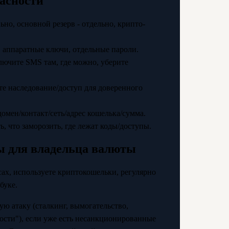
асности
ьно, основной резерв - отдельно, крипто-
, аппаратные ключи, отдельные пароли.
лючите SMS там, где можно, уберите
те наследование/доступ для доверенного
омен/контакт/сеть/адрес кошелька/сумма.
, что заморозить, где лежат коды/доступы.
ы для владельца валюты
сах, используете криптокошельки, регулярно
буке.
ую атаку (сталкинг, вымогательство,
ности"), если уже есть несанкционированные