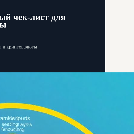
вый чек-лист для
ты
ты и криптовалюты