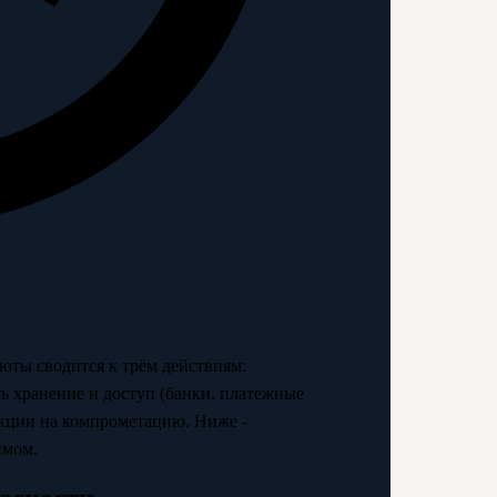
юты сводится к трём действиям:
ть хранение и доступ (банки, платежные
акции на компрометацию. Ниже -
имом.