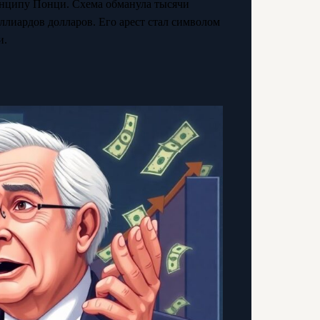
нципу Понци. Схема обманула тысячи
ллиардов долларов. Его арест стал символом
и.