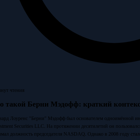
инут чтения
о такой Берни Мэдофф: краткий контек
нард Лоуренс "Берни" Мэдофф был основателем одноимённой ин
estment Securities LLC. На протяжении десятилетий он пользова
имал должность председателя NASDAQ. Однако в 2008 году стало 