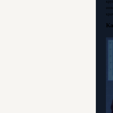
кру
инв
кра
Ка