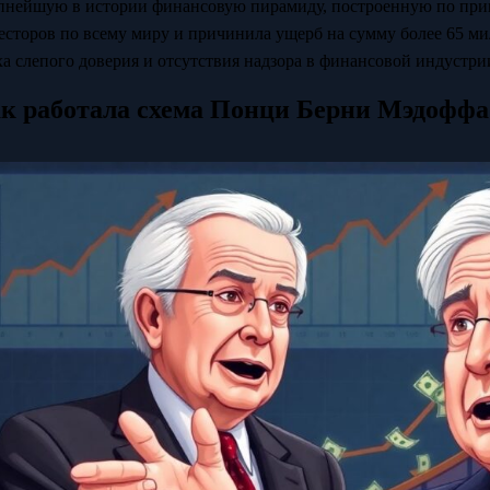
пнейшую в истории финансовую пирамиду, построенную по при
есторов по всему миру и причинила ущерб на сумму более 65 ми
ха слепого доверия и отсутствия надзора в финансовой индустри
к работала схема Понци Берни Мэдоффа