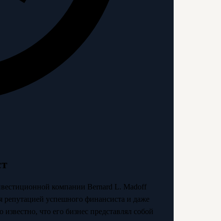
ст
вестиционной компании Bernard L. Madoff
лся репутацией успешного финансиста и даже
известно, что его бизнес представлял собой