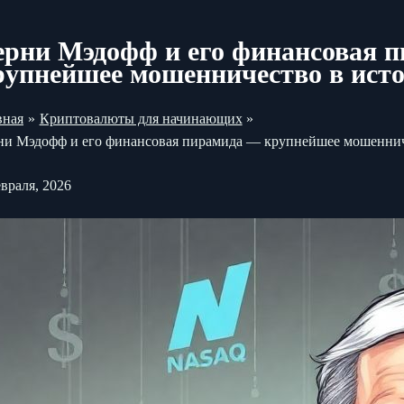
ерни Мэдофф и его финансовая 
рупнейшее мошенничество в ист
вная
Криптовалюты для начинающих
ни Мэдофф и его финансовая пирамида — крупнейшее мошеннич
евраля, 2026