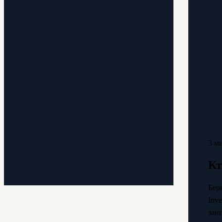
3 м
Кт
Бер
Inv
зан