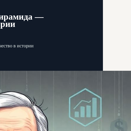
пирамида —
ории
ество в истории