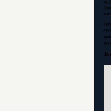
инс
Гер
жиз
Поя
сис
кра
рес
Ба