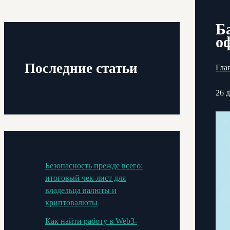
Б
о
Последние статьи
Гла
26 
Безопасность прежде всего:
итоговый чек-лист для
владельца валюты и
криптовалюты
Как найти работу в Web3-