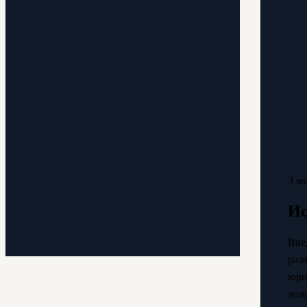
3 м
Ис
Вве
раз
юри
дол