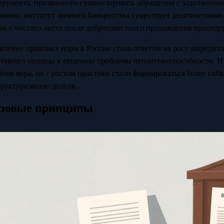
трумента, призванного гуманизировать обращения с задолженно
мании, институт личного банкротства существует десятилетиями
нь с чистого листа после добросовестного прохождения процеду
вление правовых норм в России стало ответом на рост закредит
темного подхода к решению проблемы неплатежеспособности. И
йняя мера, но с ростом практики стали формироваться более ги
труктуризацию долгов.
зовые принципы