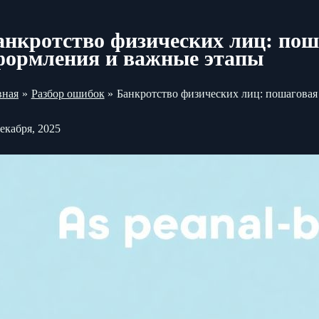
анкротство физических лиц: пош
формления и важные этапы
вная
Разбор ошибок
Банкротство физических лиц: пошагова
декабря, 2025