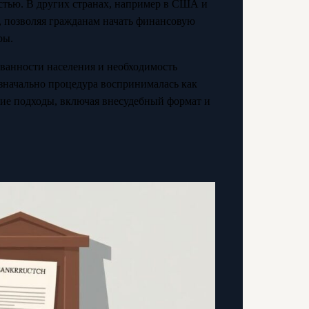
стью. В других странах, например в США и
, позволяя гражданам начать финансовую
ры.
ованности населения и необходимость
значально процедура воспринималась как
бкие подходы, включая внесудебный формат и