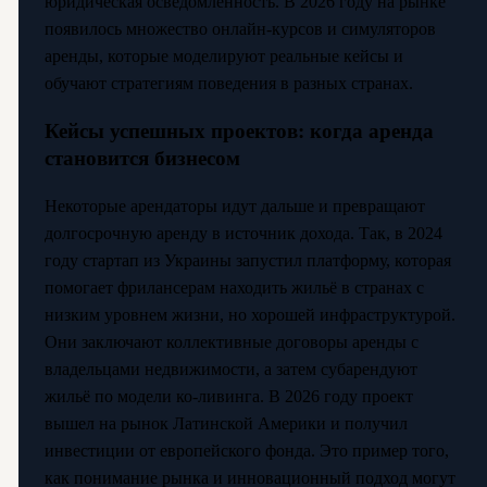
юридическая осведомлённость. В 2026 году на рынке
появилось множество онлайн-курсов и симуляторов
аренды, которые моделируют реальные кейсы и
обучают стратегиям поведения в разных странах.
Кейсы успешных проектов: когда аренда
становится бизнесом
Некоторые арендаторы идут дальше и превращают
долгосрочную аренду в источник дохода. Так, в 2024
году стартап из Украины запустил платформу, которая
помогает фрилансерам находить жильё в странах с
низким уровнем жизни, но хорошей инфраструктурой.
Они заключают коллективные договоры аренды с
владельцами недвижимости, а затем субарендуют
жильё по модели ко-ливинга. В 2026 году проект
вышел на рынок Латинской Америки и получил
инвестиции от европейского фонда. Это пример того,
как понимание рынка и инновационный подход могут