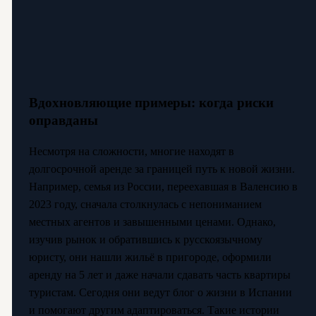
Вдохновляющие примеры: когда риски
оправданы
Несмотря на сложности, многие находят в
долгосрочной аренде за границей путь к новой жизни.
Например, семья из России, переехавшая в Валенсию в
2023 году, сначала столкнулась с непониманием
местных агентов и завышенными ценами. Однако,
изучив рынок и обратившись к русскоязычному
юристу, они нашли жильё в пригороде, оформили
аренду на 5 лет и даже начали сдавать часть квартиры
туристам. Сегодня они ведут блог о жизни в Испании
и помогают другим адаптироваться. Такие истории