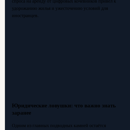
спроса на аренду от цифровых кочевников привёл к
удорожанию жилья и ужесточению условий для
иностранцев.
Юридические ловушки: что важно знать
заранее
Одним из главных подводных камней остаётся