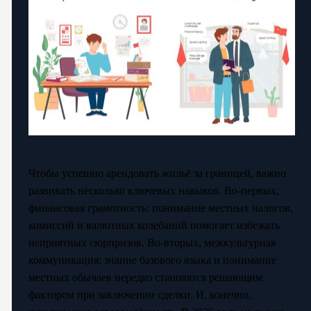
Чтобы успешно арендовать жильё за границей, важно
развивать несколько ключевых навыков. Во-первых,
финансовая грамотность: понимание местных налогов,
комиссий и валютных колебаний помогает избежать
неприятных сюрпризов. Во-вторых, межкультурная
коммуникация: знание базового языка и понимание
местных обычаев нередко становятся решающим
фактором при заключении сделки. И, конечно,