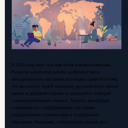
В 2026 году мир стал еще более взаимосвязанным.
Развитие удалённой работы, цифровых виз и
международных программ релокации привело к тому,
что миллионы людей выбирают долгосрочную аренду
жилья за рубежом. Однако за кажущейся свободой
скрываются важные нюансы. Многие арендаторы
сталкиваются с неожиданными расходами,
юридическими сложностями и культурными
барьерами. Например, в Португалии резкий рост