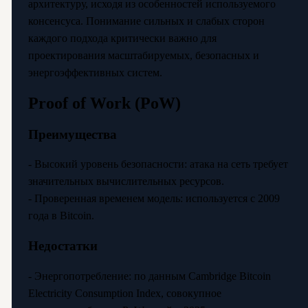
архитектуру, исходя из особенностей используемого
консенсуса. Понимание сильных и слабых сторон
каждого подхода критически важно для
проектирования масштабируемых, безопасных и
энергоэффективных систем.
Proof of Work (PoW)
Преимущества
- Высокий уровень безопасности: атака на сеть требует
значительных вычислительных ресурсов.
- Проверенная временем модель: используется с 2009
года в Bitcoin.
Недостатки
- Энергопотребление: по данным Cambridge Bitcoin
Electricity Consumption Index, совокупное