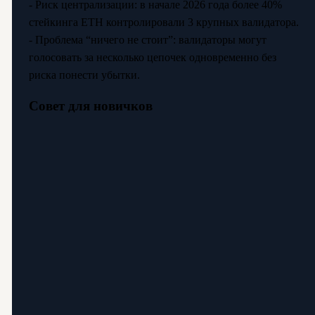
- Риск централизации: в начале 2026 года более 40%
стейкинга ETH контролировали 3 крупных валидатора.
- Проблема “ничего не стоит”: валидаторы могут
голосовать за несколько цепочек одновременно без
риска понести убытки.
Совет для новичков