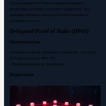
Перед выбором PoS важно проанализировать
механизмы слэшинга и систему поощрений. Это
поможет избежать злоупотреблений и повысить
устойчивость сети.
Delegated Proof of Stake (DPoS)
Преимущества
- Высокая скорость обработки транзакций: сети типа
EOS достигают до 4000 TPS.
- Низкие комиссии за транзакции.
Недостатки