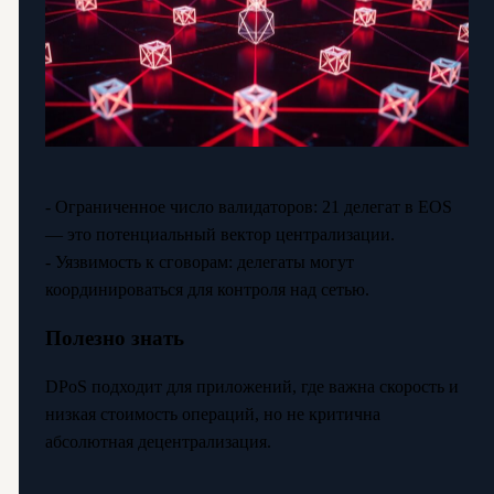
- Ограниченное число валидаторов: 21 делегат в EOS
— это потенциальный вектор централизации.
- Уязвимость к сговорам: делегаты могут
координироваться для контроля над сетью.
Полезно знать
DPoS подходит для приложений, где важна скорость и
низкая стоимость операций, но не критична
абсолютная децентрализация.