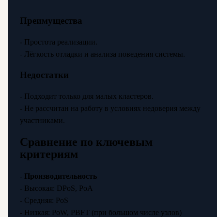
Преимущества
- Простота реализации.
- Лёгкость отладки и анализа поведения системы.
Недостатки
- Подходит только для малых кластеров.
- Не рассчитан на работу в условиях недоверия между
участниками.
Сравнение по ключевым
критериям
-
Производительность
- Высокая: DPoS, PoA
- Средняя: PoS
- Низкая: PoW, PBFT (при большом числе узлов)